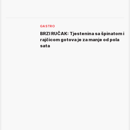
GASTRO
BRZI RUČAK: Tjestenina sa špinatom i
rajčicom gotova je za manje od pola
sata