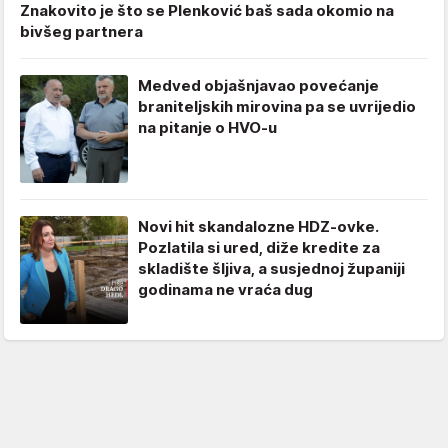
Znakovito je što se Plenković baš sada okomio na
bivšeg partnera
Medved objašnjavao povećanje
braniteljskih mirovina pa se uvrijedio
na pitanje o HVO-u
Novi hit skandalozne HDZ-ovke.
Pozlatila si ured, diže kredite za
skladište šljiva, a susjednoj županiji
godinama ne vraća dug