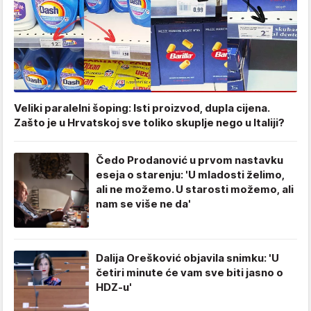
Veliki paralelni šoping: Isti proizvod, dupla cijena.
Zašto je u Hrvatskoj sve toliko skuplje nego u Italiji?
Čedo Prodanović u prvom nastavku
eseja o starenju: 'U mladosti želimo,
ali ne možemo. U starosti možemo, ali
nam se više ne da'
Dalija Orešković objavila snimku: 'U
četiri minute će vam sve biti jasno o
HDZ-u'