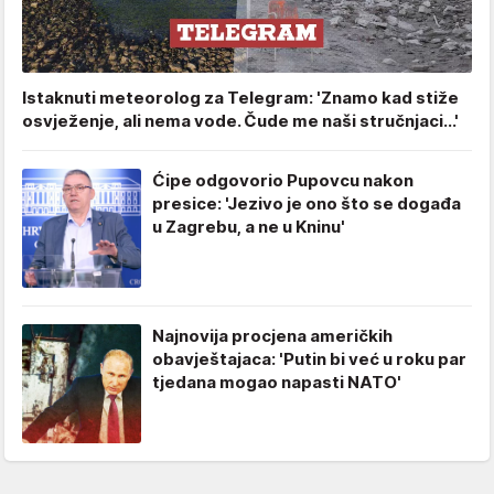
Istaknuti meteorolog za Telegram: 'Znamo kad stiže
osvježenje, ali nema vode. Čude me naši stručnjaci...'
Ćipe odgovorio Pupovcu nakon
presice: 'Jezivo je ono što se događa
u Zagrebu, a ne u Kninu'
Najnovija procjena američkih
obavještajaca: 'Putin bi već u roku par
tjedana mogao napasti NATO'