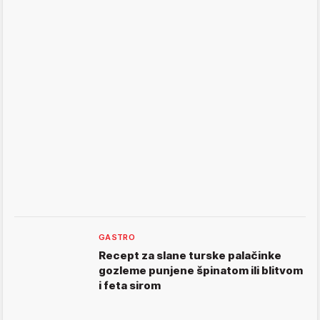
GASTRO
Recept za slane turske palačinke
gozleme punjene špinatom ili blitvom
i feta sirom