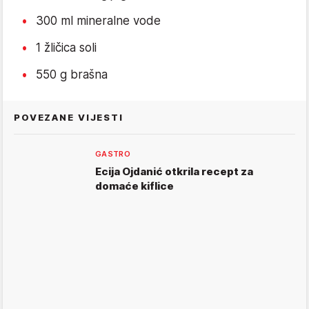
300 ml mineralne vode
1 žličica soli
550 g brašna
POVEZANE VIJESTI
GASTRO
Ecija Ojdanić otkrila recept za
domaće kiflice