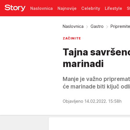
Naslovnica
Najnovije
Celebrity
Lifestyle
S
Pretplata
Naslovnica
Gastro
Pripremit
ZAČINITE
Tajna savršeno
marinadi
Manje je važno pripremate 
će marinade biti ključ od
Objavljeno 14.02.2022. 15:58h