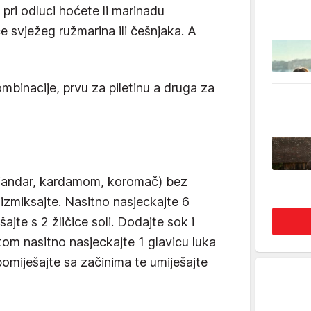
 pri odluci hoćete li marinadu
e svježeg ružmarina ili češnjaka. A
binacije, prvu za piletinu a druga za
rijandar, kardamom, koromač) bez
zmiksajte. Nasitno nasjeckajte 6
jte s 2 žličice soli. Dodajte sok i
tom nasitno nasjeckajte 1 glavicu luka
 pomiješajte sa začinima te umiješajte