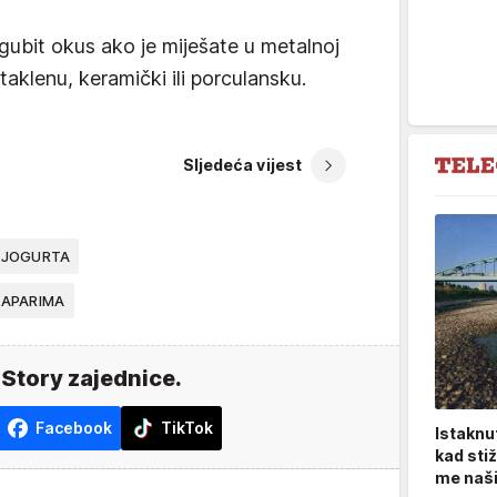
ubit okus ako je miješate u metalnoj
staklenu, keramički ili porculansku.
Sljedeća vijest
 JOGURTA
KAPARIMA
 Story zajednice.
Facebook
TikTok
Istaknu
kad sti
me naši 