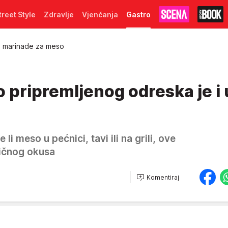
treet Style
Zdravlje
Vjenčanja
Gastro
e marinade za meso
 pripremljenog odreska je i 
li meso u pećnici, tavi ili na grili, ove
ličnog okusa
Komentiraj