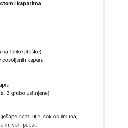
ctom i kaparima
 na tanke ploške)
e posoljenih kapara
apra
le, 3 grubo usitnjene)
ješajte ocat, ulje, sok od limuna,
rin, sol i papar.