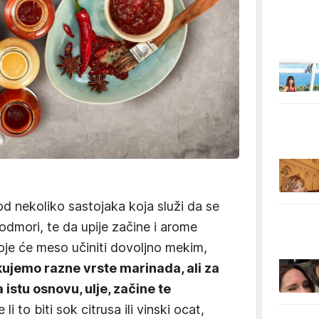
d nekoliko sastojaka koja služi da se
odmori, te da upije začine i arome
 koje će meso učiniti dovoljno mekim,
kujemo razne vrste marinada, ali za
 istu osnovu, ulje, začine te
li to biti sok citrusa ili vinski ocat,