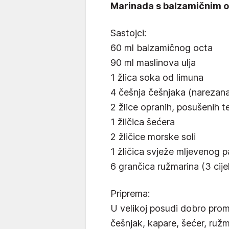
Marinada s balzamičnim o
Sastojci:
60 ml balzamičnog octa
90 ml maslinova ulja
1 žlica soka od limuna
4 češnja češnjaka (narezana
2 žlice opranih, posušenih t
1 žličica šećera
2 žličice morske soli
1 žličica svježe mljevenog p
6 grančica ružmarina (3 cije
Priprema:
U velikoj posudi dobro promi
češnjak, kapare, šećer, ružma