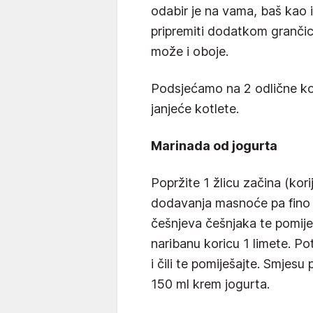
odabir je na vama, baš kao i
pripremiti dodatkom grančic
može i oboje.
Podsjećamo na 2 odlične kom
janjeće kotlete.
Marinada od jogurta
Popržite 1 žlicu začina (ko
dodavanja masnoće pa fino i
češnjeva češnjaka te pomiješa
naribanu koricu 1 limete. Po
i čili te pomiješajte. Smjesu
150 ml krem jogurta.