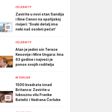
CELEBRITY
Zavirite u novi stan Sandija
i Iline Cenov na opatijskoj
rivijeri: 'Svaki detalj ima
neki naš osobni pečat'
CELEBRITY
Alan je jedini sin Tereze
Kesovije i Mire Ungara: Ima
63 godine i najveći je
ponos svojih roditelja
INTERIJER
1500 kvadrata iznad
Britanca: Zavirite u
luksuznu vilu Franke
Batelić i Vedrana Ćorluke