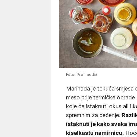
Foto: Profimedia
Marinada je tekuća smjesa o
meso prije termičke obrade 
koje će istaknuti okus ali i
spremnim za pečenje.
Razli
istaknuti je kako svaka ima
kiselkastu namirnicu.
Hoće 