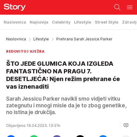
Naslovnica
Najnovije
Celebrity
Lifestyle
Street Style
Zdravlj
Naslovnica
Lifestyle
Prehrana Sarah Jessice Parker
REDOVITO I VJEŽBA
ŠTO JEDE GLUMICA KOJA IZGLEDA
FANTASTIČNO NA PRAGU 7.
DESETLJEĆA: Njen režim prehrane će
vas iznenaditi
Sarah Jessicu Parker navikli smo vidjeti vitku
zategnutu i mnogi misle da je to zbog genetike,
no istina je drukčija.
Objavljeno 19.04.2023. 13:31h