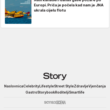
Europi. Priča je počela kad nam je JNA
ukrala cijelu flotu
Story
Naslovnica
Celebrity
Lifestyle
Street Style
Zdravlje
Vjenčanja
Gastro
Storybook
Roditelji
Smartlife