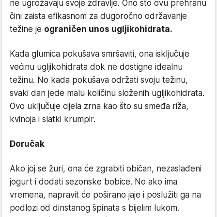
ne ugrožavaju svoje zdravlje. Ono što ovu prehranu
čini zaista efikasnom za dugoročno održavanje
težine je
ograničen unos ugljikohidrata.
Kada glumica pokušava smršaviti, ona isključuje
većinu ugljikohidrata dok ne dostigne idealnu
težinu. No kada pokušava održati svoju težinu,
svaki dan jede malu količinu složenih ugljikohidrata.
Ovo uključuje cijela zrna kao što su smeđa riža,
kvinoja i slatki krumpir.
Doručak
Ako joj se žuri, ona će zgrabiti običan, nezaslađeni
jogurt i dodati sezonske bobice. No ako ima
vremena, napravit će poširano jaje i poslužiti ga na
podlozi od dinstanog špinata s bijelim lukom.