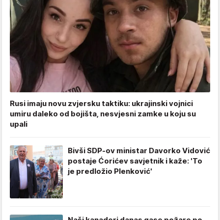
Rusi imaju novu zvjersku taktiku: ukrajinski vojnici
umiru daleko od bojišta, nesvjesni zamke u koju su
upali
Bivši SDP-ov ministar Davorko Vidović
postaje Ćorićev savjetnik i kaže: 'To
je predložio Plenković'
Naši kanaderi danas gase požare po