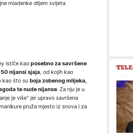
jne mladenke diljem svijeta.
y ističe kao
posebno za savršene
50 nijansi sjaja
, od kojih kao
se kao što su
boja zobenog mlijeka,
jagoda te nude nijanse
. Za nju je u
anje je više" jer upravo savršena
 manikure pruža mjesto iz snova i za