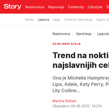
Naslovnica
Najnovije
Celebrity
Lifestyle
S
Moda
Ljepota
Ideje
Stvarna Vjenčanja
Sajam V
Pretplata
Naslovnica
Vjenčanja
Ljepot
50 NIJANSI SJAJA
Trend na nokt
najslavnijih c
Ona je Michelle Humphrey 
Lipa, Adele, Katy Perry, P
Lily Collins...
Martina Rafaeli
Objavljeno 09.08.2022. 14:21h