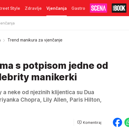
treet Style
Zdravlje
Vjenčanja
Gastro
jenčanja
a
Trend manikura za vjenčanje
ima s potpisom jedne od
elebrity manikerki
a neke od njezinih klijentica su Dua
riyanka Chopra, Lily Allen, Paris Hilton,
Komentiraj