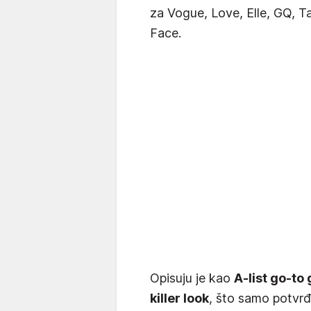
za Vogue, Love, Elle, GQ, Ta
Face.
Opisuju je kao
A-list go-to 
killer look
, što samo potvrđu