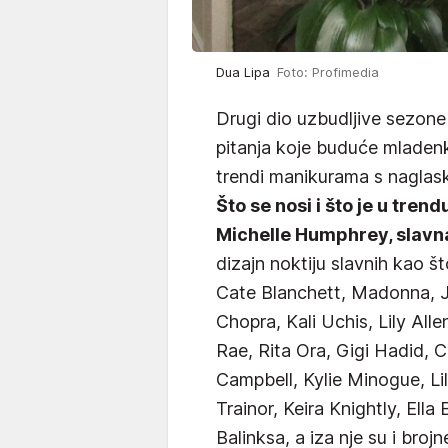
Dua Lipa
Foto: Profimedia
Drugi dio uzbudljive sezone
pitanja koje buduće mladenk
trendi manikurama s naglas
Što se nosi i što je u trend
Michelle Humphrey, slavn
dizajn noktiju slavnih kao š
Cate Blanchett, Madonna, J
Chopra, Kali Uchis, Lily Alle
Rae, Rita Ora, Gigi Hadid, 
Campbell, Kylie Minogue, L
Trainor, Keira Knightly, Ella
Balinksa, a iza nje su i broj