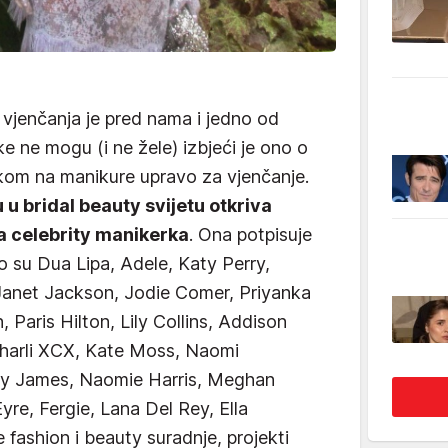
 vjenčanja je pred nama i jedno od
e ne mogu (i ne žele) izbjeći je ono o
kom na manikure upravo za vjenčanje.
u u bridal beauty svijetu otkriva
a celebrity manikerka
. Ona potpisuje
to su Dua Lipa, Adele, Katy Perry,
anet Jackson, Jodie Comer, Priyanka
n, Paris Hilton, Lily Collins, Addison
Charli XCX, Kate Moss, Naomi
ily James, Naomie Harris, Meghan
 Eyre, Fergie, Lana Del Rey, Ella
ne fashion i beauty suradnje, projekti