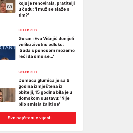
koju je renovirala, pratitelji
u čudu: 'I muž se slaže s
tim?'
CELEBRITY
Goran i Eva Višnjić donijeli
veliku životnu odluku:
'Sada s ponosom možemo
reći da smo se...'
CELEBRITY
Domaća glumica je sa 6
godina izmještena iz
obitelji, 15 godina bila je u
domskom sustavu: 'Nije
bilo smisla žaliti se'
Sve najčitanije vijesti