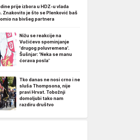
odine prije izbora u HDZ-u vlada
. Znakovito je što se Plenković baš
omio na bivšeg partnera
Nižu se reakcije na
Vučićevo spominjanje
'drugog poluvremena'.
Šušnjar: 'Neka se manu
ćorava posla'
Tko danas ne nosi crno i ne
sluša Thompsona, nije
pravi Hrvat. Tobožnji
domoljubi tako nam
razdiru društvo