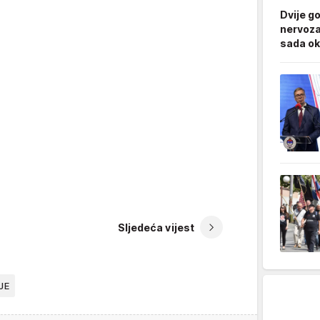
Dvije g
nervoza
sada ok
Sljedeća vijest
JE