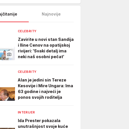
jčitanije
Najnovije
CELEBRITY
Zavirite u novi stan Sandija
i Iline Cenov na opatijskoj
rivijeri: 'Svaki detalj ima
neki naš osobni pečat'
CELEBRITY
Alan je jedini sin Tereze
Kesovije i Mire Ungara: Ima
63 godine i najveći je
ponos svojih roditelja
INTERIJER
Ida Prester pokazala
unutrašnjost svoje kuće