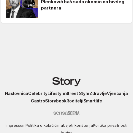
Plenković baš sada okomio na bivšeg
partnera
Story
Naslovnica
Celebrity
Lifestyle
Street Style
Zdravlje
Vjenčanja
Gastro
Storybook
Roditelji
Smartlife
Impressum
Politika o kolačićima
Uvjeti korištenja
Politika privatnosti
Arhiva