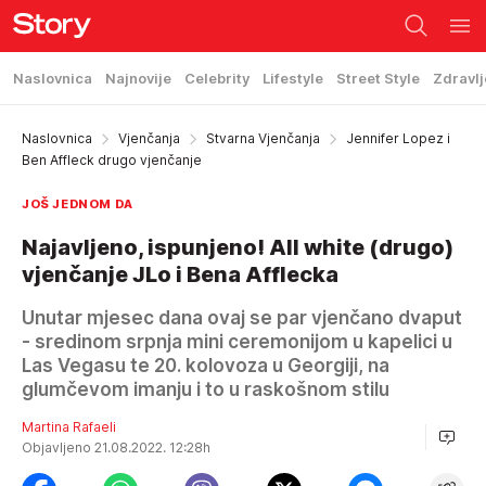
Naslovnica
Najnovije
Celebrity
Lifestyle
Street Style
Zdravlj
Naslovnica
Vjenčanja
Stvarna Vjenčanja
Jennifer Lopez i
Ben Affleck drugo vjenčanje
JOŠ JEDNOM DA
Najavljeno, ispunjeno! All white (drugo)
vjenčanje JLo i Bena Afflecka
Unutar mjesec dana ovaj se par vjenčano dvaput
- sredinom srpnja mini ceremonijom u kapelici u
Las Vegasu te 20. kolovoza u Georgiji, na
glumčevom imanju i to u raskošnom stilu
Martina Rafaeli
Objavljeno 21.08.2022. 12:28h