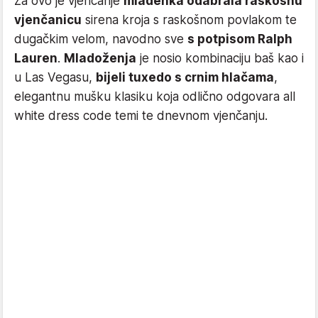
Za ovo je vjenčanje
mladenka odabrala raskošnu
vjenčanicu
sirena kroja s raskošnom povlakom te
dugačkim velom, navodno sve
s potpisom Ralph
Lauren
.
Mladoženja
je nosio kombinaciju baš kao i
u Las Vegasu,
bijeli tuxedo s crnim hlačama
,
elegantnu mušku klasiku koja odlično odgovara all
white dress code temi te dnevnom vjenčanju.