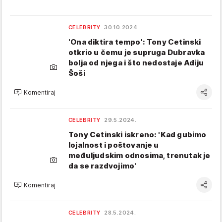
CELEBRITY
30.10.2024.
'Ona diktira tempo': Tony Cetinski
otkrio u čemu je supruga Dubravka
bolja od njega i što nedostaje Adiju
Šoši
Komentiraj
CELEBRITY
29.5.2024.
Tony Cetinski iskreno: 'Kad gubimo
lojalnost i poštovanje u
međuljudskim odnosima, trenutak je
da se razdvojimo'
Komentiraj
CELEBRITY
28.5.2024.