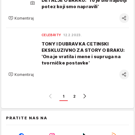
DETALJE O BRAKU: 'To je bio najbolji
potez koji smo napravili'
Komentiraj
CELEBRITY
12.2.2023.
TONY I DUBRAVKA CETINSKI
EKSKLUZIVNO ZA STORY O BRAKU:
'Ona je vratila i mene i supruga na
tvorničke postavke'
Komentiraj
1
2
PRATITE NAS NA