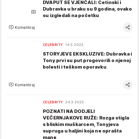
DVAPUT SE VJENČALI: Cetinski i
Dubravka u braku su 9 godina, ovako
su izgledali na početku
Komentiraj
CELEBRITY
14.5.2023.
STORYJEVE EKSKLUZIVE: Dubravka i
Tony prvi su put progovorili o njenoj
bolesti i teškom oporavku
Komentiraj
CELEBRITY
24.3.2023.
POZNATI NA DODJELI
VEČERNJAKOVE RUŽE: Rozga stigla
s bliskim muškarcem, Tonyjeva
supruga u haljini koja ne oprašta
mane