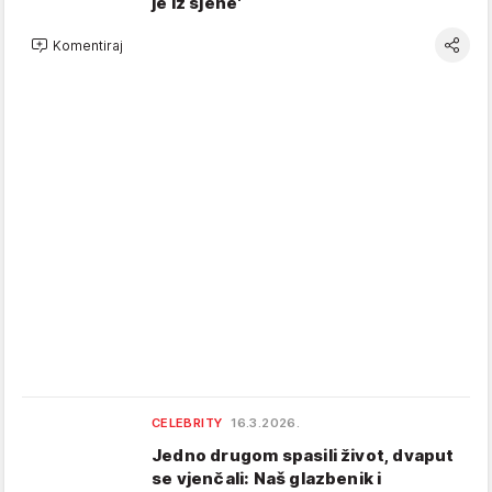
je iz sjene'
Komentiraj
CELEBRITY
16.3.2026.
Jedno drugom spasili život, dvaput
se vjenčali: Naš glazbenik i