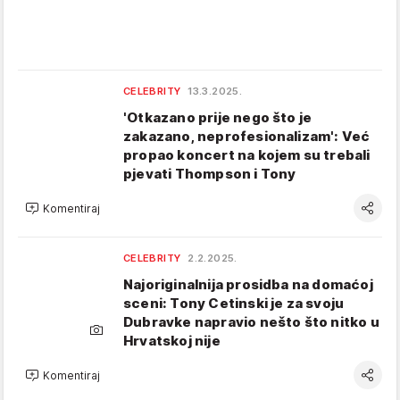
CELEBRITY
13.3.2025.
'Otkazano prije nego što je
zakazano, neprofesionalizam': Već
propao koncert na kojem su trebali
pjevati Thompson i Tony
Komentiraj
CELEBRITY
2.2.2025.
Najoriginalnija prosidba na domaćoj
sceni: Tony Cetinski je za svoju
Dubravke napravio nešto što nitko u
Hrvatskoj nije
Komentiraj