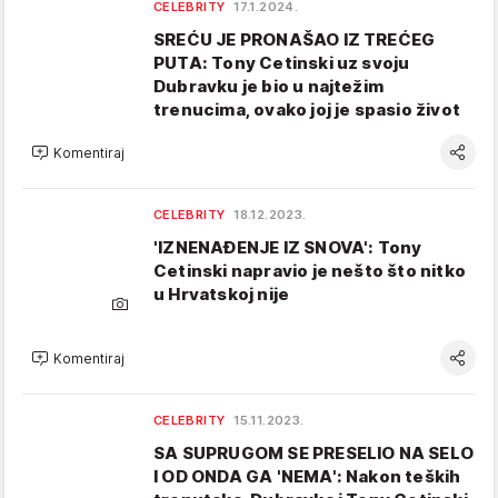
CELEBRITY
17.1.2024.
SREĆU JE PRONAŠAO IZ TREĆEG
PUTA: Tony Cetinski uz svoju
Dubravku je bio u najtežim
trenucima, ovako joj je spasio život
Komentiraj
CELEBRITY
18.12.2023.
'IZNENAĐENJE IZ SNOVA': Tony
Cetinski napravio je nešto što nitko
u Hrvatskoj nije
Komentiraj
CELEBRITY
15.11.2023.
SA SUPRUGOM SE PRESELIO NA SELO
I OD ONDA GA 'NEMA': Nakon teških