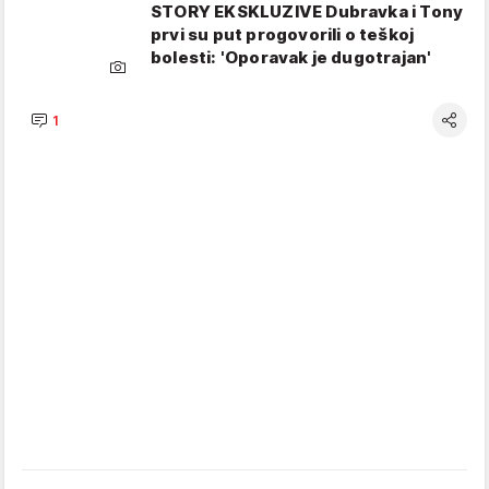
STORY EKSKLUZIVE Dubravka i Tony
prvi su put progovorili o teškoj
bolesti: 'Oporavak je dugotrajan'
1