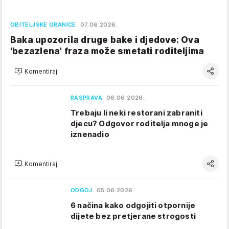
OBITELJSKE GRANICE
07.06.2026.
Baka upozorila druge bake i djedove: Ova
'bezazlena' fraza može smetati roditeljima
Komentiraj
RASPRAVA
06.06.2026.
Trebaju li neki restorani zabraniti
djecu? Odgovor roditelja mnoge je
iznenadio
Komentiraj
ODGOJ
05.06.2026.
6 načina kako odgojiti otpornije
dijete bez pretjerane strogosti