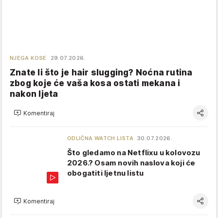
NJEGA KOSE
29.07.2026.
Znate li što je hair slugging? Noćna rutina
zbog koje će vaša kosa ostati mekana i
nakon ljeta
Komentiraj
ODLIČNA WATCH LISTA
30.07.2026.
Što gledamo na Netflixu u kolovozu
2026.? Osam novih naslova koji će
obogatiti ljetnu listu
Komentiraj