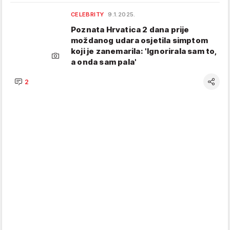
CELEBRITY
9.1.2025.
Poznata Hrvatica 2 dana prije
moždanog udara osjetila simptom
koji je zanemarila: 'Ignorirala sam to,
a onda sam pala'
2