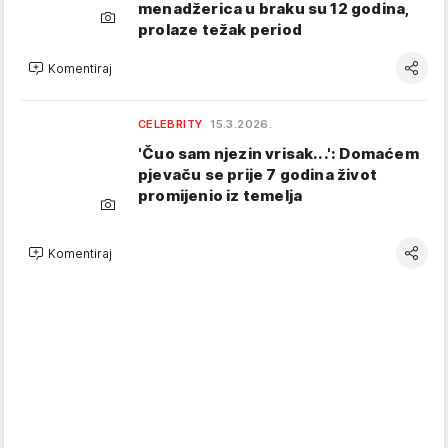
menadžerica u braku su 12 godina,
prolaze težak period
Komentiraj
CELEBRITY
15.3.2026.
'Čuo sam njezin vrisak...': Domaćem
pjevaču se prije 7 godina život
promijenio iz temelja
Komentiraj