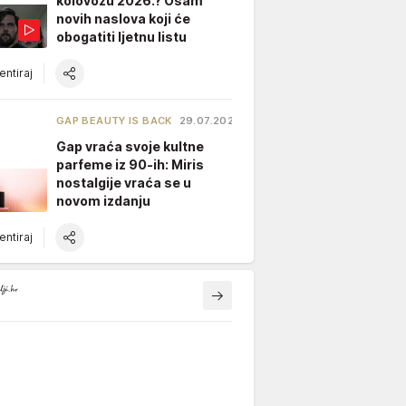
kolovozu 2026.? Osam
novih naslova koji će
obogatiti ljetnu listu
ntiraj
GAP BEAUTY IS BACK
29.07.2026.
Gap vraća svoje kultne
parfeme iz 90-ih: Miris
nostalgije vraća se u
novom izdanju
ntiraj