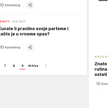
Komentiraj
BEAUTY
24.5.2017.
Čuvate li pravilno svoje parfeme i
zašto je u crnome spas?
Komentiraj
NJEGA K
Znate 
7
8
9
Arhiva
rutina
ostati
Kome