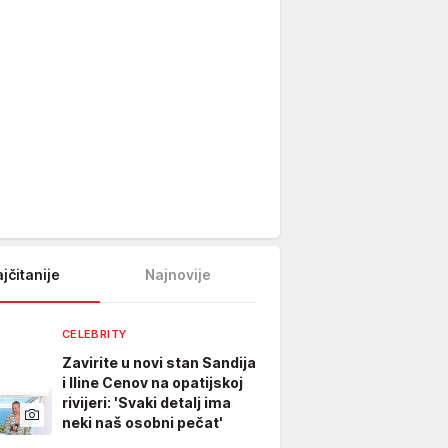
jčitanije
Najnovije
CELEBRITY
Zavirite u novi stan Sandija
i Iline Cenov na opatijskoj
rivijeri: 'Svaki detalj ima
neki naš osobni pečat'