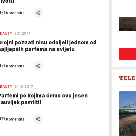
životu
Komentiraj
BEAUTY
8.11.2017.
Brojni poznati nisu odoljeli jednom od
najljepših parfema na svijetu
Komentiraj
BEAUTY
21.10.2017.
Parfemi po kojima ćemo ovu jesen
zauvijek pamtiti!
Komentiraj