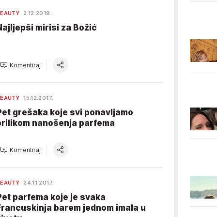
BEAUTY
2.12.2019.
Najljepši mirisi za Božić
Komentiraj
BEAUTY
15.12.2017.
Pet grešaka koje svi ponavljamo
prilikom nanošenja parfema
Komentiraj
BEAUTY
24.11.2017.
Pet parfema koje je svaka
Francuskinja barem jednom imala u