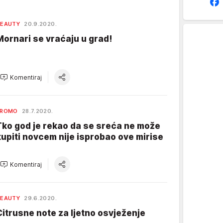
BEAUTY
20.9.2020.
Mornari se vraćaju u grad!
Komentiraj
PROMO
28.7.2020.
Tko god je rekao da se sreća ne može
kupiti novcem nije isprobao ove mirise
Komentiraj
BEAUTY
29.6.2020.
Citrusne note za ljetno osvježenje