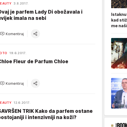
BEAUTY
3.8.2017.
Ovaj je parfem Lady Di obožavala i
Istaknu
uvijek imala na sebi
kad sti
me naši 
Komentiraj
FOTO
19.6.2017.
Chloe Fleur de Parfum Chloe
Komentiraj
BEAUTY
12.6.2017.
SAVRŠEN TRIK Kako da parfem ostane
ostojaniji i intenzivniji na koži?