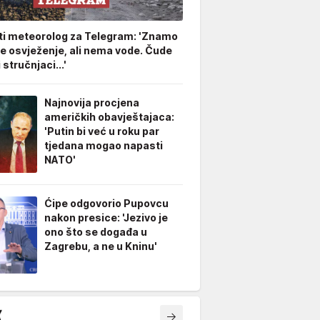
ti meteorolog za Telegram: 'Znamo
že osvježenje, ali nema vode. Čude
stručnjaci...'
Najnovija procjena
američkih obavještajaca:
'Putin bi već u roku par
tjedana mogao napasti
NATO'
Ćipe odgovorio Pupovcu
nakon presice: 'Jezivo je
ono što se događa u
Zagrebu, a ne u Kninu'