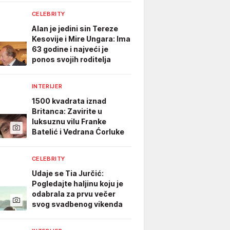
CELEBRITY
Alan je jedini sin Tereze
Kesovije i Mire Ungara: Ima
63 godine i najveći je
ponos svojih roditelja
INTERIJER
1500 kvadrata iznad
Britanca: Zavirite u
luksuznu vilu Franke
Batelić i Vedrana Ćorluke
CELEBRITY
Udaje se Tia Jurčić:
Pogledajte haljinu koju je
odabrala za prvu večer
svog svadbenog vikenda