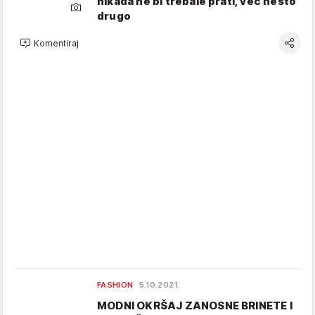
nikada ne bi trebale prati, već nešto
drugo
Komentiraj
FASHION
5.10.2021.
MODNI OKRŠAJ ZANOSNE BRINETE I