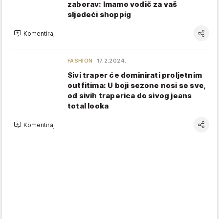
zaborav: Imamo vodič za vaš
sljedeći shoppig
Komentiraj
FASHION
17.2.2024.
Sivi traper će dominirati proljetnim
outfitima: U boji sezone nosi se sve,
od sivih traperica do sivog jeans
total looka
Komentiraj