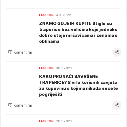
FASHION
4.3.2022.
ZNAMO GDJE IH KUPITI: Stigle su
traperice bez veličina koje jednako
dobro stoje mršavicama i ženama s
oblinama
Komentiraj
FASHION
30.1.2022.
KAKO PRONAĆI SAVRŠENE
TRAPERICE? 8 vrlo korisnih savjeta
za kupovinu s kojima nikada nećete
pogriješiti
Komentiraj
FASHION
20.1.2022.