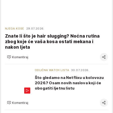
NJEGA KOSE
29.07.2026.
Znate li što je hair slugging? Noćna rutina
zbog koje će vaša kosa ostati mekana i
nakon ljeta
Komentiraj
ODLIČNA WATCH LISTA
30.07.2026.
Što gledamo na Netflixu u kolovozu
2026.? Osam novih naslova koji će
obogatiti ljetnu listu
Komentiraj