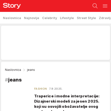
Naslovnica
Najnovije
Celebrity
Lifestyle
Street Style
Zdravlj
Naslovnica
jeans
#
jeans
FASHION
7.9.2025.
Traperice i modne interpretacije:
Dizajnerski modeli za jesen 2025.
koji su osvojili obožavatelje ovog