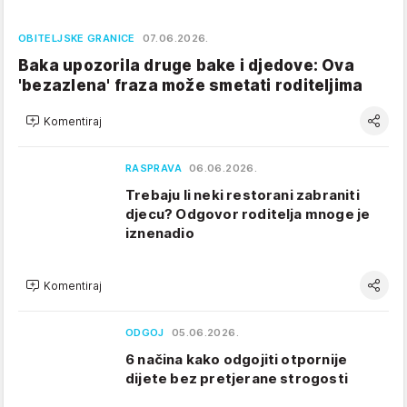
OBITELJSKE GRANICE
07.06.2026.
Baka upozorila druge bake i djedove: Ova
'bezazlena' fraza može smetati roditeljima
Komentiraj
RASPRAVA
06.06.2026.
Trebaju li neki restorani zabraniti
djecu? Odgovor roditelja mnoge je
iznenadio
Komentiraj
ODGOJ
05.06.2026.
6 načina kako odgojiti otpornije
dijete bez pretjerane strogosti