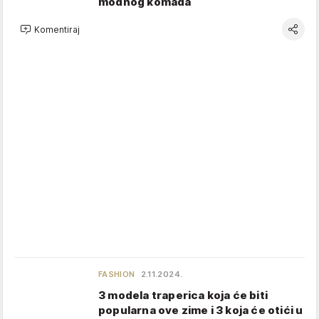
modnog komada
Komentiraj
FASHION
2.11.2024.
3 modela traperica koja će biti
popularna ove zime i 3 koja će otići u