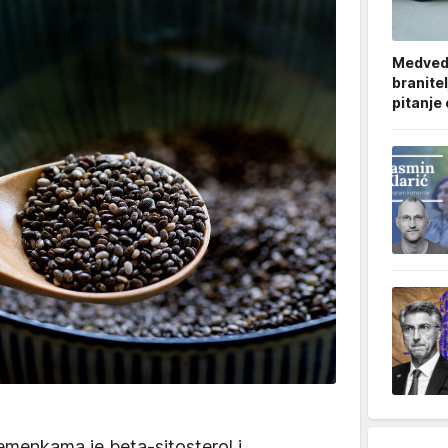
Medved
branitel
pitanje
jemenkama je beta-sitosterol i,