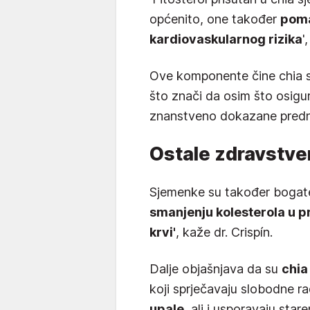
općenito, one također
poma
kardiovaskularnog rizika
'
Ove komponente čine chia
što znači da osim što osigura
znanstveno dokazane predn
Ostale zdravstve
Sjemenke su također bogate
smanjenju kolesterola u pr
krvi'
, kaže dr. Crispín.
Dalje objašnjava da su
chia
koji sprječavaju slobodne ra
upale
, ali i usporavaju stare