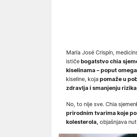
María José Crispín, medicins
ističe
bogatstvo chia sjem
kiselinama – poput omega
kiseline, koja
pomaže u pob
zdravlja i smanjenju rizi
No, to nije sve. Chia sjem
prirodnim tvarima koje po
kolesterola,
objašnjava nutr