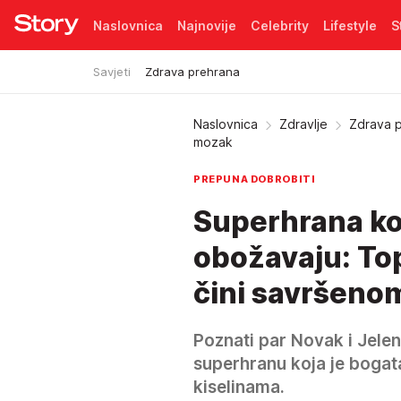
Naslovnica
Najnovije
Celebrity
Lifestyle
S
Savjeti
Zdrava prehrana
Pretplata
Naslovnica
Zdravlje
Zdrava 
mozak
PREPUNA DOBROBITI
Superhrana ko
obožavaju: Top
čini savršeno
Poznati par Novak i Jele
superhranu koja je bogat
kiselinama.