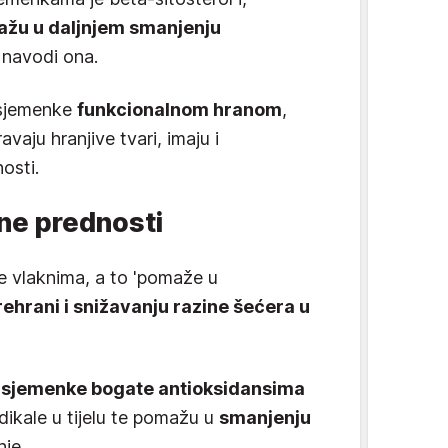
žu u daljnjem smanjenju
, navodi ona.
 sjemenke
funkcionalnom hranom
,
vaju hranjive tvari, imaju i
osti.
ne prednosti
 vlaknima, a to 'pomaže u
ehrani i snižavanju razine šećera u
 sjemenke bogate antioksidansima
dikale u tijelu te pomažu u
smanjenju
nje.