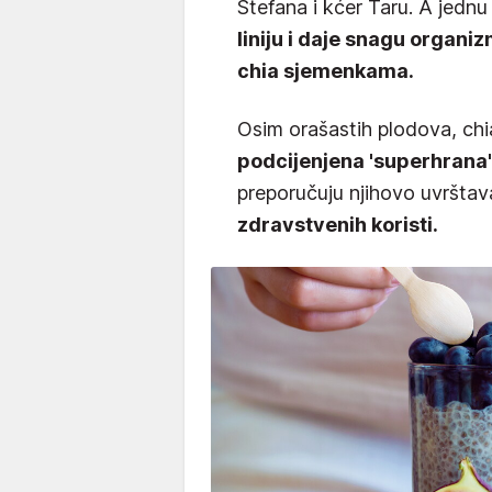
Stefana i kćer Taru. A jednu 
liniju i daje snagu organi
chia sjemenkama.
Osim orašastih plodova, ch
podcijenjena 'superhrana'
preporučuju njihovo uvršta
zdravstvenih koristi.