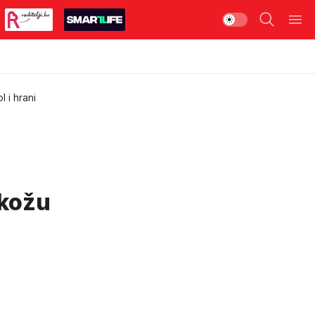
 i hrani
 kožu