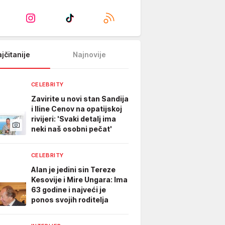
jčitanije
Najnovije
CELEBRITY
Zavirite u novi stan Sandija
i Iline Cenov na opatijskoj
rivijeri: 'Svaki detalj ima
neki naš osobni pečat'
CELEBRITY
Alan je jedini sin Tereze
Kesovije i Mire Ungara: Ima
63 godine i najveći je
ponos svojih roditelja