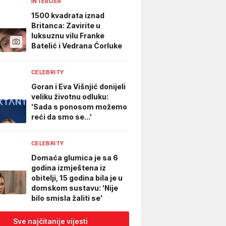
INTERIJER
1500 kvadrata iznad
Britanca: Zavirite u
luksuznu vilu Franke
Batelić i Vedrana Ćorluke
CELEBRITY
Goran i Eva Višnjić donijeli
veliku životnu odluku:
'Sada s ponosom možemo
reći da smo se...'
CELEBRITY
Domaća glumica je sa 6
godina izmještena iz
obitelji, 15 godina bila je u
domskom sustavu: 'Nije
bilo smisla žaliti se'
Sve najčitanije vijesti