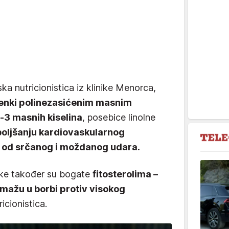
ka nutricionistica iz klinike Menorca,
enki polinezasićenim masnim
-3 masnih kiselina
, posebice linolne
oljšanju kardiovaskularnog
ka od srčanog i moždanog udara.
enke također su bogate
fitosterolima –
mažu u borbi protiv visokog
icionistica.