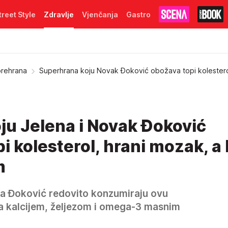
treet Style
Zdravlje
Vjenčanja
Gastro
prehrana
Superhrana koju Novak Đoković obožava topi kolesterol
ju Jelena i Novak Đoković
i kolesterol, hrani mozak, a
m
na Đoković redovito konzumiraju ovu
a kalcijem, željezom i omega-3 masnim