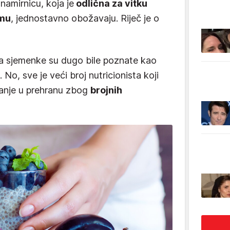
namirnicu, koja je
odlična za vitku
zmu
, jednostavno obožavaju. Riječ je o
ia sjemenke su dugo bile poznate kao
. No, sve je veći broj nutricionista koji
vanje u prehranu zbog
brojnih