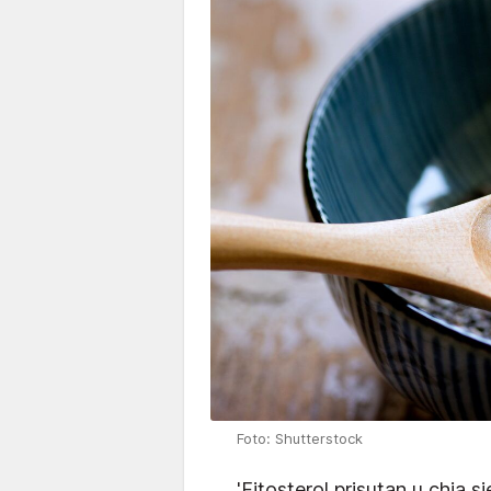
Foto: Shutterstock
'Fitosterol prisutan u chia s