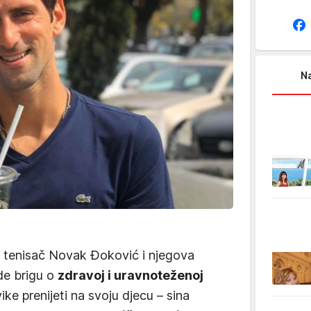
Na
ki tenisač Novak Đoković i njegova
de brigu o
zdravoj i uravnoteženoj
ike prenijeti na svoju djecu – sina