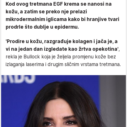
Kod ovog tretmana EGF krema se nanosi na
kožu, a zatim se preko nje prelazi
mikrodermalnim iglicama kako bi hranjive tvari
prodrle što dublje u epidermu.
'Prodire u kožu, razgrađuje kolagen i jača je, a
vi na jedan dan izgledate kao žrtva opekotina'
,
rekla je Bullock koja je željela promjenu kože bez
izlaganja laserima i drugim sličnim vrstama tretmana.