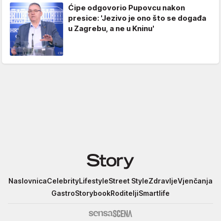
Ćipe odgovorio Pupovcu nakon
presice: 'Jezivo je ono što se događa
u Zagrebu, a ne u Kninu'
Story
Naslovnica
Celebrity
Lifestyle
Street Style
Zdravlje
Vjenčanja
Gastro
Storybook
Roditelji
Smartlife