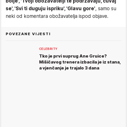
bolje', 'Tvoji obožavatelji te podržavaju, čuvaj
se', 'Svi ti duguju ispriku', 'Glavu gore'
, samo su
neki od komentara obožavatelja ispod objave.
POVEZANE VIJESTI
CELEBRITY
Tko je prvi suprug Ane Gruice?
Mišičavog trenera izbacila je iz stana,
a vjenčanje je trajalo 3 dana