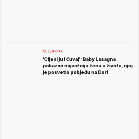
CELEBRITY
'Cijeni ju i čuvaj': Baby Lasagna
pokazao najvažniju ženu u životu, njoj
je posvetio pobjedu na Dori