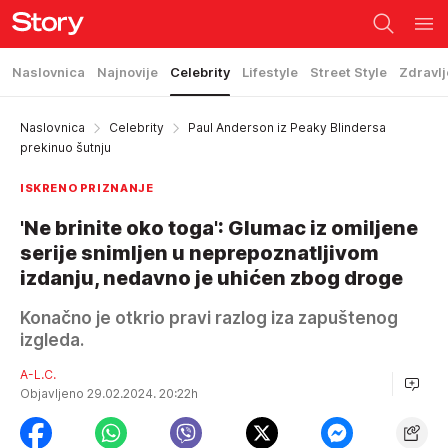
Naslovnica
Najnovije
Celebrity
Lifestyle
Street Style
Zdravlj
Naslovnica
Celebrity
Paul Anderson iz Peaky Blindersa
prekinuo šutnju
ISKRENO PRIZNANJE
'Ne brinite oko toga': Glumac iz omiljene
serije snimljen u neprepoznatljivom
izdanju, nedavno je uhićen zbog droge
Konačno je otkrio pravi razlog iza zapuštenog
izgleda.
A-L.C.
Objavljeno 29.02.2024. 20:22h