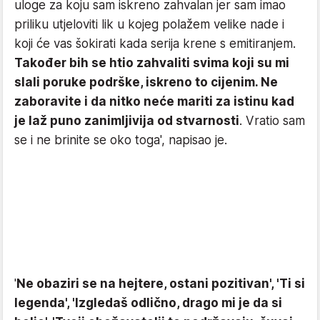
uloge za koju sam iskreno zahvalan jer sam imao
priliku utjeloviti lik u kojeg polažem velike nade i
koji će vas šokirati kada serija krene s emitiranjem.
Također bih se htio zahvaliti svima koji su mi
slali poruke podrške, iskreno to cijenim. Ne
zaboravite i da nitko neće mariti za istinu kad
je laž puno zanimljivija od stvarnosti
. Vratio sam
se i ne brinite se oko toga', napisao je.
'
Ne obaziri se na hejtere, ostani pozitivan', 'Ti si
legenda', 'Izgledaš odlično, drago mi je da si