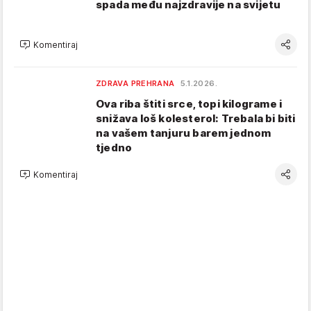
spada među najzdravije na svijetu
Komentiraj
ZDRAVA PREHRANA
5.1.2026.
Ova riba štiti srce, topi kilograme i
snižava loš kolesterol: Trebala bi biti
na vašem tanjuru barem jednom
tjedno
Komentiraj