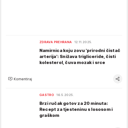
ZDRAVA PREHRANA
12.11.2025.
Namirnica koju zovu 'prirodni čistač
arterija': Snižava trigliceride, čisti
kolesterol, čuva mozak i srce
Komentiraj
GASTRO
16.5.2025.
Brzi ručak gotov za 20 minuta:
Recept za tjesteninu s lososom i
graškom