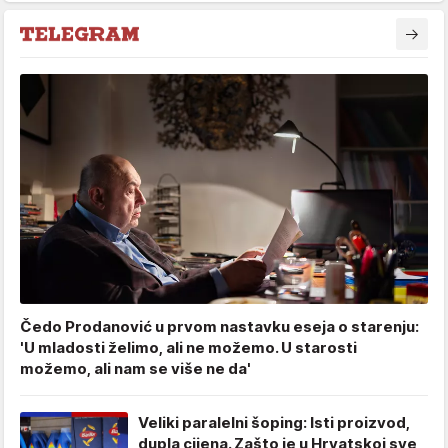
Čedo Prodanović u prvom nastavku eseja o starenju:
'U mladosti želimo, ali ne možemo. U starosti
možemo, ali nam se više ne da'
Veliki paralelni šoping: Isti proizvod,
dupla cijena. Zašto je u Hrvatskoj sve