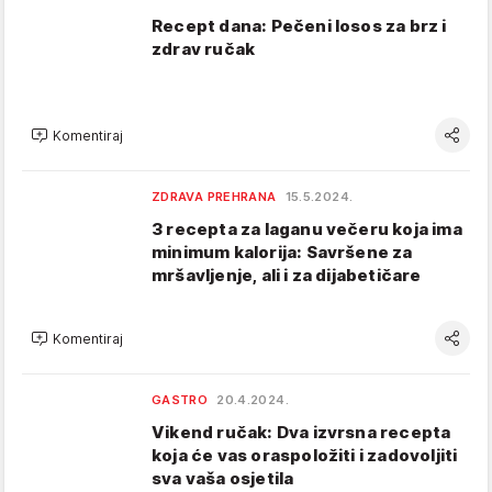
Recept dana: Pečeni losos za brz i
zdrav ručak
Komentiraj
ZDRAVA PREHRANA
15.5.2024.
3 recepta za laganu večeru koja ima
minimum kalorija: Savršene za
mršavljenje, ali i za dijabetičare
Komentiraj
GASTRO
20.4.2024.
Vikend ručak: Dva izvrsna recepta
koja će vas oraspoložiti i zadovoljiti
sva vaša osjetila