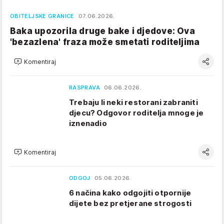
OBITELJSKE GRANICE
07.06.2026.
Baka upozorila druge bake i djedove: Ova
'bezazlena' fraza može smetati roditeljima
Komentiraj
RASPRAVA
06.06.2026.
Trebaju li neki restorani zabraniti
djecu? Odgovor roditelja mnoge je
iznenadio
Komentiraj
ODGOJ
05.06.2026.
6 načina kako odgojiti otpornije
dijete bez pretjerane strogosti