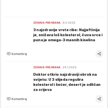
ZDRAVA PREHRANA
9.3.2025.
3 najzdravije vrste ribe: Najjeftinija
je, snižava loš kolesterol, čuva srce i
puna je omega-3 masnih kiselina
Komentiraj
ZDRAVA PREHRANA
24.1.2025.
Doktor otkrio najzdraviji obrok na
svijetu: U 3 slijeda regulira
kolesterol i šećer, desert je odličan
za crijeva
Komentiraj