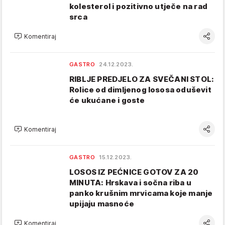
kolesterol i pozitivno utječe na rad
srca
Komentiraj
GASTRO
24.12.2023.
RIBLJE PREDJELO ZA SVEČANI STOL:
Rolice od dimljenog lososa oduševit
će ukućane i goste
Komentiraj
GASTRO
15.12.2023.
LOSOS IZ PEĆNICE GOTOV ZA 20
MINUTA: Hrskava i sočna riba u
panko krušnim mrvicama koje manje
upijaju masnoće
Komentiraj