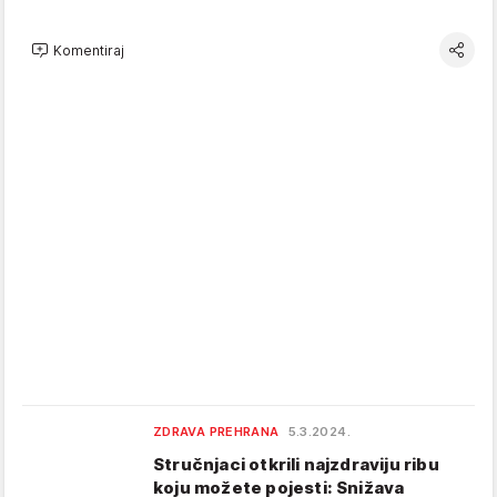
Komentiraj
ZDRAVA PREHRANA
5.3.2024.
Stručnjaci otkrili najzdraviju ribu
koju možete pojesti: Snižava