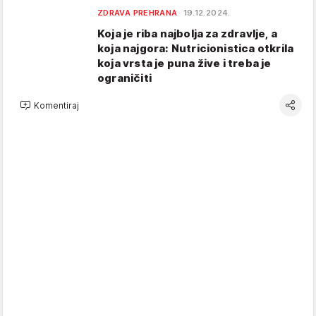
ZDRAVA PREHRANA
19.12.2024.
Koja je riba najbolja za zdravlje, a
koja najgora: Nutricionistica otkrila
koja vrsta je puna žive i treba je
ograničiti
Komentiraj