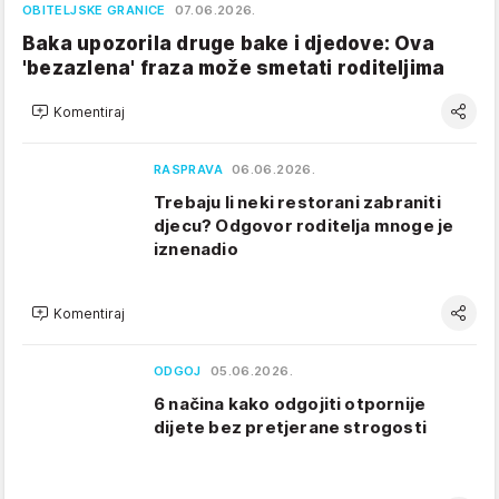
OBITELJSKE GRANICE
07.06.2026.
Baka upozorila druge bake i djedove: Ova
'bezazlena' fraza može smetati roditeljima
Komentiraj
RASPRAVA
06.06.2026.
Trebaju li neki restorani zabraniti
djecu? Odgovor roditelja mnoge je
iznenadio
Komentiraj
ODGOJ
05.06.2026.
6 načina kako odgojiti otpornije
dijete bez pretjerane strogosti