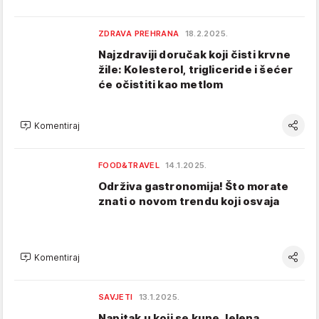
ZDRAVA PREHRANA
18.2.2025.
Najzdraviji doručak koji čisti krvne
žile: Kolesterol, trigliceride i šećer
će očistiti kao metlom
Komentiraj
FOOD&TRAVEL
14.1.2025.
Održiva gastronomija! Što morate
znati o novom trendu koji osvaja
Komentiraj
SAVJETI
13.1.2025.
Napitak u koji se kune Jelena