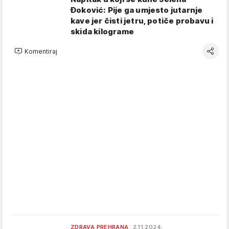
Đoković: Pije ga umjesto jutarnje
kave jer čisti jetru, potiče probavu i
skida kilograme
Komentiraj
ZDRAVA PREHRANA
2.11.2024.