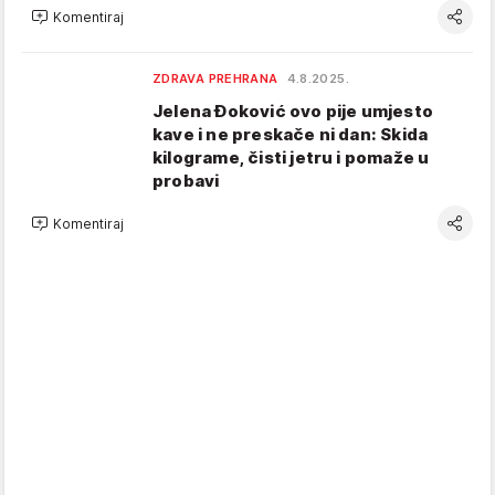
Komentiraj
ZDRAVA PREHRANA
4.8.2025.
Jelena Đoković ovo pije umjesto
kave i ne preskače ni dan: Skida
kilograme, čisti jetru i pomaže u
probavi
Komentiraj