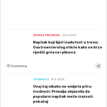
ZDRAVA PREHRANA
22.8.2025.
Napitak koji liječi nadutost u trenu:
Gastroenterolog otkrio kako se brzo
riješiti grčeva i plinova
Komentiraj
TRUDNOĆA
18.8.2025.
Ovaj čaj nikako ne smijete piti u
trudnoći: Primalja objasnila da
popularni napitak može izazvati
pobačaj