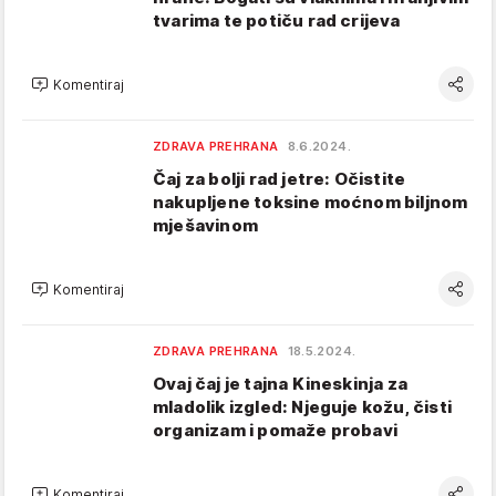
tvarima te potiču rad crijeva
Komentiraj
ZDRAVA PREHRANA
8.6.2024.
Čaj za bolji rad jetre: Očistite
nakupljene toksine moćnom biljnom
mješavinom
Komentiraj
ZDRAVA PREHRANA
18.5.2024.
Ovaj čaj je tajna Kineskinja za
mladolik izgled: Njeguje kožu, čisti
organizam i pomaže probavi
Komentiraj