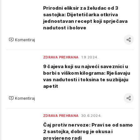
Prirodni eliksir za želudac od 3
sastojka: Dijetetičarka otkriva
jednostavan recept koji sprječava
nadutost i bolove
Komentiraj
ZDRAVA PREHRANA
1.9.2024.
9 čajeva koji su najveći saveznici u
borbi s viškom kilograma: Rješavaju
vas nadutosti i toksina te suzbijaju
apetit
Komentiraj
ZDRAVA PREHRANA
30.6.2024.
Čaj protiv nervoze: Pravi se od samo
2 sastojka, dobrog je okusa i
provjereno radi