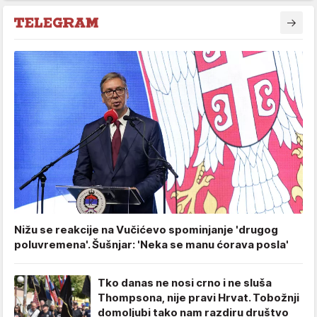
Nižu se reakcije na Vučićevo spominjanje 'drugog
poluvremena'. Šušnjar: 'Neka se manu ćorava posla'
Tko danas ne nosi crno i ne sluša
Thompsona, nije pravi Hrvat. Tobožnji
domoljubi tako nam razdiru društvo