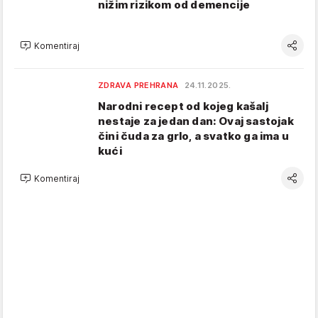
nižim rizikom od demencije
Komentiraj
ZDRAVA PREHRANA
24.11.2025.
Narodni recept od kojeg kašalj
nestaje za jedan dan: Ovaj sastojak
čini čuda za grlo, a svatko ga ima u
kući
Komentiraj