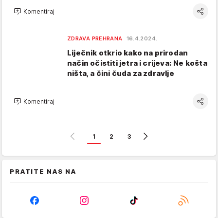
Komentiraj
ZDRAVA PREHRANA
16.4.2024.
Liječnik otkrio kako na prirodan
način očistiti jetra i crijeva: Ne košta
ništa, a čini čuda za zdravlje
Komentiraj
1
2
3
PRATITE NAS NA