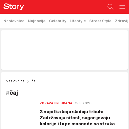
Naslovnica
Najnovije
Celebrity
Lifestyle
Street Style
Zdravlj
Naslovnica
čaj
#
čaj
ZDRAVA PREHRANA
15.5.2026.
3 napitka koja skidaju trbuh:
Zadržavaju sitost, sagorijevaju
kalorije i tope masnoće sa struka