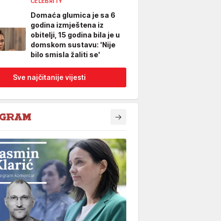
CELEBRITY
Domaća glumica je sa 6
godina izmještena iz
obitelji, 15 godina bila je u
domskom sustavu: 'Nije
bilo smisla žaliti se'
Sve najčitanije vijesti