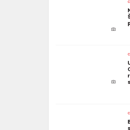
C
p
C
C