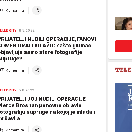
Komentiraj
ELEBRITY
6.8.2022.
PRIJATELJI NUDILI OPERACIJE, FANOVI
KOMENTIRALI KILAŽU: Zašto glumac
objavljuje samo stare fotografije
supruge?
Komentiraj
ELEBRITY
5.8.2022.
PRIJATELJI JOJ NUDILI OPERACIJE:
Pierce Brosnan ponovno objavio
fotografiju supruge na kojoj je mlada i
mršavija
Komentiraj