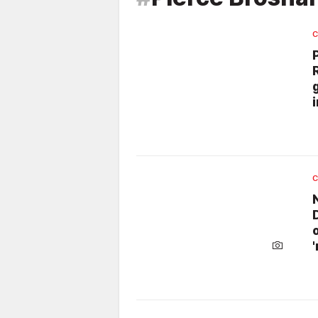
C
C
o