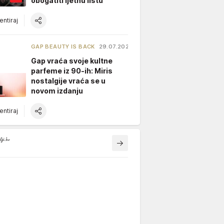
obogatiti ljetnu listu
ntiraj
GAP BEAUTY IS BACK
29.07.2026.
Gap vraća svoje kultne
parfeme iz 90-ih: Miris
nostalgije vraća se u
novom izdanju
ntiraj