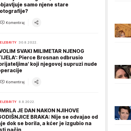
objavljuje samo njene stare
fotografije?
Komentiraj
ELEBRITY
30.8.2022.
'VOLIM SVAKI MILIMETAR NJENOG
TIJELA': Pierce Brosnan odbrusio
'prijateljima' koji njegovoj supruzi nude
operacije
Komentiraj
ELEBRITY
8.8.2022.
UMRLA JE DAN NAKON NJIHOVE
GODIŠNJICE BRAKA: Nije se odvajao od
nje dok se borila, a kćer je izgubio na
isti način