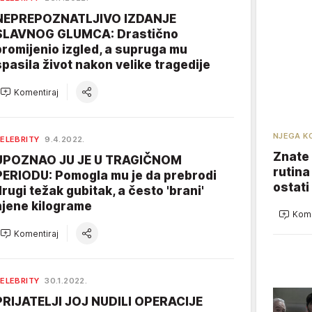
NEPREPOZNATLJIVO IZDANJE
SLAVNOG GLUMCA: Drastično
promijenio izgled, a supruga mu
spasila život nakon velike tragedije
Komentiraj
NJEGA K
ELEBRITY
9.4.2022.
Znate 
UPOZNAO JU JE U TRAGIČNOM
rutina
PERIODU: Pomogla mu je da prebrodi
ostati
drugi težak gubitak, a često 'brani'
njene kilograme
Kome
Komentiraj
ELEBRITY
30.1.2022.
PRIJATELJI JOJ NUDILI OPERACIJE