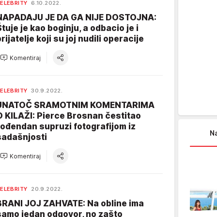
ELEBRITY
6.10.2022.
NAPADAJU JE DA GA NIJE DOSTOJNA:
Štuje je kao boginju, a odbacio je i
rijatelje koji su joj nudili operacije
Komentiraj
ELEBRITY
30.9.2022.
UNATOČ SRAMOTNIM KOMENTARIMA
O KILAŽI: Pierce Brosnan čestitao
rođendan supruzi fotografijom iz
Na
sadašnjosti
Komentiraj
ELEBRITY
20.9.2022.
BRANI JOJ ZAHVATE: Na obline ima
samo jedan odgovor, no zašto