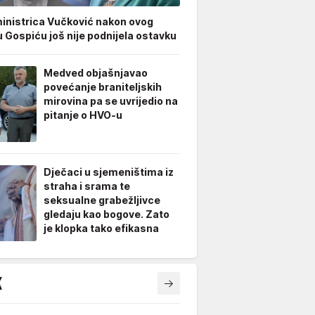
inistrica Vučković nakon ovog
u Gospiću još nije podnijela ostavku
Medved objašnjavao
povećanje braniteljskih
mirovina pa se uvrijedio na
pitanje o HVO-u
Dječaci u sjemeništima iz
straha i srama te
seksualne grabežljivce
gledaju kao bogove. Zato
je klopka tako efikasna