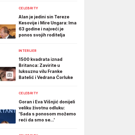
CELEBRITY
Alan je jedini sin Tereze
Kesovije i Mire Ungara: Ima
63 godine i najveći je
ponos svojih roditelja
INTERIJER
1500 kvadrata iznad
Britanca: Zavirite u
luksuznu vilu Franke
Batelić i Vedrana Ćorluke
CELEBRITY
Goran i Eva Višnjić donijeli
veliku životnu odluku:
'Sada s ponosom možemo
reći da smo se...'