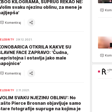
ZBOG KILOGRAMA, SUPRUG REKAO NE:
'Volim svaku njezinu oblinu, za mene je
Kome
najljepša'
Komentiraj
ELEBRITY
29.12.2021.
KONOBARICA OTKRILA KAKVE SU
SLAVNE FACE ZAPRAVO: 'Čudna,
Kome
nepristojna i ostavlja jako male
napojnice'
Komentiraj
ELEBRITY
2.11.2021.
'VOLIM SVAKU NJEZINU OBLINU': No
zašto Pierce Brosnan objavljuje samo
stare fotografije supruge na kojima je