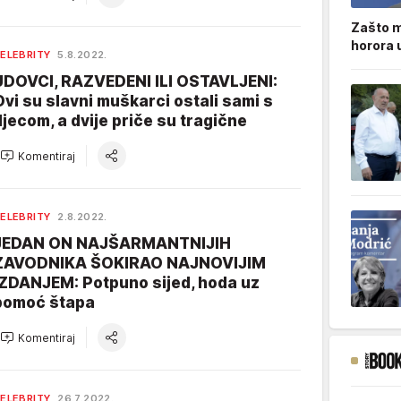
Zašto m
horora 
ELEBRITY
5.8.2022.
UDOVCI, RAZVEDENI ILI OSTAVLJENI:
Ovi su slavni muškarci ostali sami s
djecom, a dvije priče su tragične
Komentiraj
ELEBRITY
2.8.2022.
JEDAN ON NAJŠARMANTNIJIH
ZAVODNIKA ŠOKIRAO NAJNOVIJIM
IZDANJEM: Potpuno sijed, hoda uz
pomoć štapa
Komentiraj
ELEBRITY
26.7.2022.