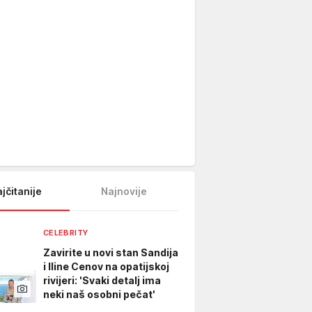
jčitanije
Najnovije
CELEBRITY
Zavirite u novi stan Sandija
i Iline Cenov na opatijskoj
rivijeri: 'Svaki detalj ima
neki naš osobni pečat'