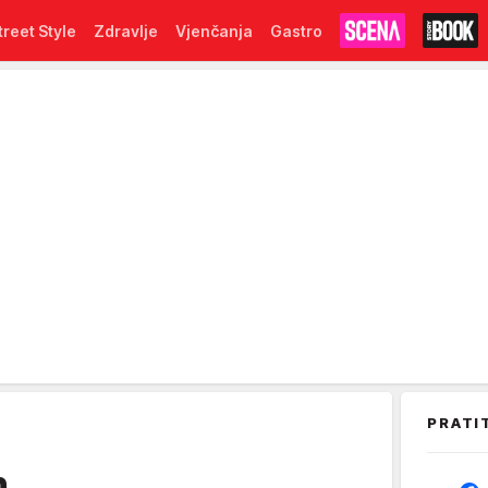
treet Style
Zdravlje
Vjenčanja
Gastro
PRATI
n