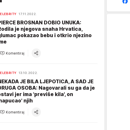
ELEBRITY
17.11.2022.
PIERCE BROSNAN DOBIO UNUKA:
Rodila je njegova snaha Hrvatica,
glumac pokazao bebu i otkrio njezino
ime
Komentiraj
ELEBRITY
13.10.2022.
NEKADA JE BILA LJEPOTICA, A SAD JE
DRUGA OSOBA: Nagovarali su ga da je
stavi jer ima 'previše kila', on
'napucao' njih
Komentiraj