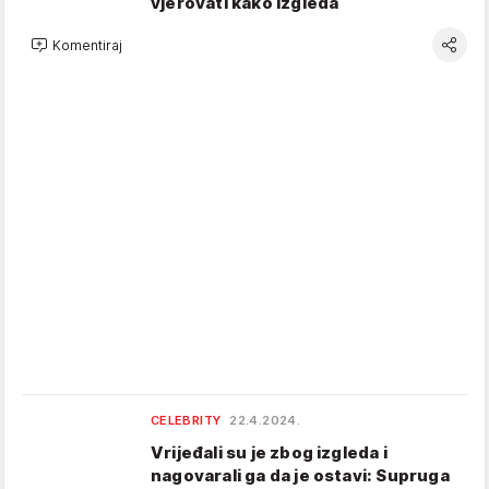
vjerovati kako izgleda
Komentiraj
CELEBRITY
22.4.2024.
Vrijeđali su je zbog izgleda i
nagovarali ga da je ostavi: Supruga