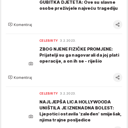
GUBITKA DJETETA: Ove su slavne
osobe preživjele najveću tragediju
Komentiraj
CELEBRITY
3.2.2023.
ZBOG NJENE FIZIČKE PROMJENE:
Prijatelji su ga nagovarali da joj plati
operacije, a on ih se - riješio
Komentiraj
CELEBRITY
3.2.2023.
NAJLJEPŠA LICA HOLLYWOODA
UNIŠTILA JE IZNENADNA BOLEST:
Ljepotici ostavila 'zaleđen' smiješak,
njima trajne posljedice