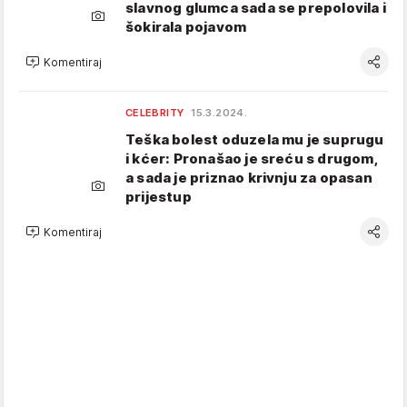
slavnog glumca sada se prepolovila i
šokirala pojavom
Komentiraj
CELEBRITY
15.3.2024.
Teška bolest oduzela mu je suprugu
i kćer: Pronašao je sreću s drugom,
a sada je priznao krivnju za opasan
prijestup
Komentiraj