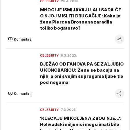
CELEBRITY
28.4.2023.
MNOGI JE ISMIJAVAJU, ALI SADA ĆE
O NJOJ MISLITI DRUGAČIJE: Kako je
žena Piercea Brosnana zaradila
toliko bogatstvo?
Komentiraj
CELEBRITY
8.3.2023.
BJEŽAO OD FANOVA PA SE ZALJUBIO
U KONOBARICU: Žene se bacaju na
njih, a oni svojim suprugama ljube tlo
pod nogama
Komentiraj
CELEBRITY
7.3.2023.
'KLECAJU MI KOLJENA ZBOG NJE...':
Holivudski miljenici mogu imati bilo