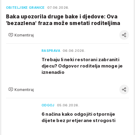
OBITELJSKE GRANICE
07.06.2026.
Baka upozorila druge bake i djedove: Ova
'bezazlena' fraza može smetati roditeljima
Komentiraj
RASPRAVA
06.06.2026.
Trebaju li neki restorani zabraniti
djecu? Odgovor roditelja mnoge je
iznenadio
Komentiraj
ODGOJ
05.06.2026.
6 načina kako odgojiti otpornije
dijete bez pretjerane strogosti