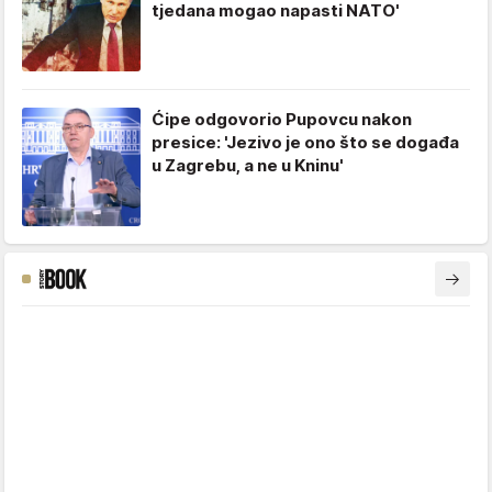
tjedana mogao napasti NATO'
Ćipe odgovorio Pupovcu nakon
presice: 'Jezivo je ono što se događa
u Zagrebu, a ne u Kninu'