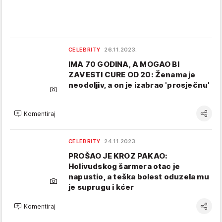
CELEBRITY
26.11.2023.
IMA 70 GODINA, A MOGAO BI
ZAVESTI CURE OD 20: Ženama je
neodoljiv, a on je izabrao 'prosječnu'
Komentiraj
CELEBRITY
24.11.2023.
PROŠAO JE KROZ PAKAO:
Holivudskog šarmera otac je
napustio, a teška bolest oduzela mu
je suprugu i kćer
Komentiraj