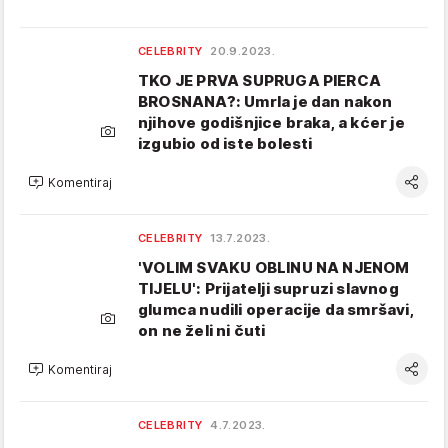
CELEBRITY
20.9.2023.
TKO JE PRVA SUPRUGA PIERCA
BROSNANA?: Umrla je dan nakon
njihove godišnjice braka, a kćer je
izgubio od iste bolesti
Komentiraj
CELEBRITY
13.7.2023.
'VOLIM SVAKU OBLINU NA NJENOM
TIJELU': Prijatelji supruzi slavnog
glumca nudili operacije da smršavi,
on ne želi ni čuti
Komentiraj
CELEBRITY
4.7.2023.