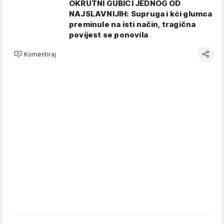
OKRUTNI GUBICI JEDNOG OD
NAJSLAVNIJIH: Supruga i kći glumca
preminule na isti način, tragična
povijest se ponovila
Komentiraj