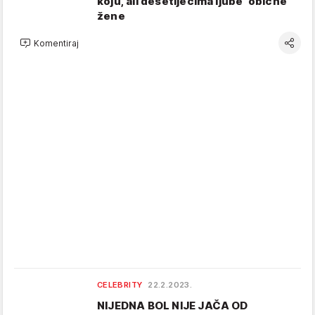
koju, ali desetljećima ljube 'obične'
žene
Komentiraj
CELEBRITY
22.2.2023.
NIJEDNA BOL NIJE JAČA OD