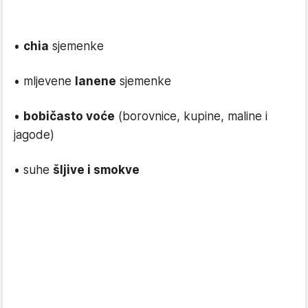
•
chia
sjemenke
• mljevene
lanene
sjemenke
•
bobičasto voće
(borovnice, kupine, maline i
jagode)
• suhe
šljive i smokve