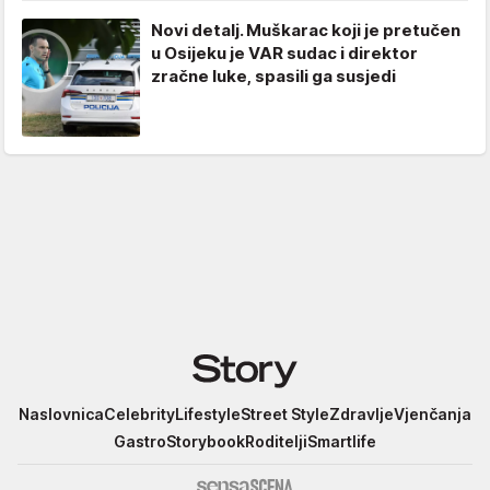
Novi detalj. Muškarac koji je pretučen
u Osijeku je VAR sudac i direktor
zračne luke, spasili ga susjedi
Story
Naslovnica
Celebrity
Lifestyle
Street Style
Zdravlje
Vjenčanja
Gastro
Storybook
Roditelji
Smartlife