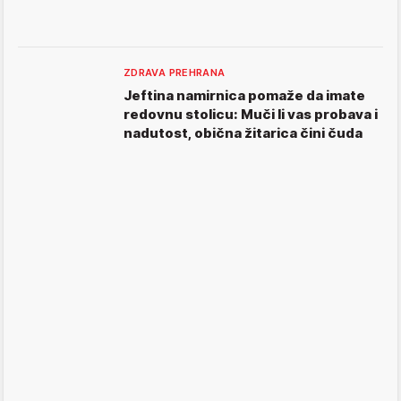
ZDRAVA PREHRANA
Jeftina namirnica pomaže da imate
redovnu stolicu: Muči li vas probava i
nadutost, obična žitarica čini čuda