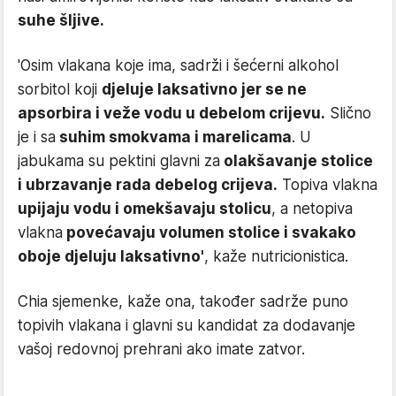
suhe šljive.
'Osim vlakana koje ima, sadrži i šećerni alkohol
sorbitol koji
djeluje laksativno jer se ne
apsorbira i veže vodu u debelom crijevu.
Slično
je i sa
suhim smokvama i marelicama
. U
jabukama su pektini glavni za
olakšavanje stolice
i ubrzavanje rada debelog crijeva.
Topiva vlakna
upijaju vodu i omekšavaju stolicu
, a netopiva
vlakna
povećavaju volumen stolice i svakako
oboje djeluju laksativno'
, kaže nutricionistica.
Chia sjemenke, kaže ona, također sadrže puno
topivih vlakana i glavni su kandidat za dodavanje
vašoj redovnoj prehrani ako imate zatvor.