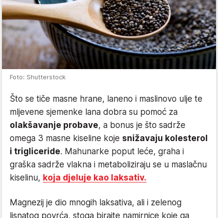
Foto: Shutterstock
Što se tiče masne hrane, laneno i maslinovo ulje te
mljevene sjemenke lana dobra su pomoć za
olakšavanje probave
, a bonus je što sadrže
omega 3 masne kiseline koje
snižavaju kolesterol
i trigliceride
. Mahunarke poput leće, graha i
graška sadrže vlakna i metaboliziraju se u maslačnu
kiselinu,
koja djeluje kao laksativ.
Magnezij je dio mnogih laksativa, ali i zelenog
lisnatog povrća, stoga birajte namirnice koje ga