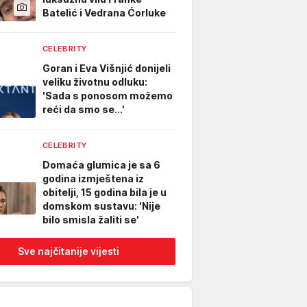
Batelić i Vedrana Ćorluke
CELEBRITY
Goran i Eva Višnjić donijeli
veliku životnu odluku:
'Sada s ponosom možemo
reći da smo se...'
CELEBRITY
Domaća glumica je sa 6
godina izmještena iz
obitelji, 15 godina bila je u
domskom sustavu: 'Nije
bilo smisla žaliti se'
Sve najčitanije vijesti