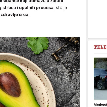
ksidanse koji pomažu u zaštiti
g stresa i upalnih procesa
, što je
zdravlje srca.
Medved