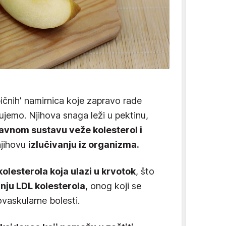
ičnih' namirnica koje zapravo rade
ujemo. Njihova snaga leži u pektinu,
avnom sustavu veže kolesterol i
jihovu
izlučivanju iz organizma.
olesterola koja ulazi u krvotok
, što
nju LDL kolesterola
, onog koji se
ovaskularne bolesti.