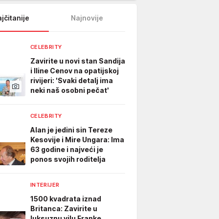
jčitanije
Najnovije
CELEBRITY
Zavirite u novi stan Sandija
i Iline Cenov na opatijskoj
rivijeri: 'Svaki detalj ima
neki naš osobni pečat'
CELEBRITY
Alan je jedini sin Tereze
Kesovije i Mire Ungara: Ima
63 godine i najveći je
ponos svojih roditelja
INTERIJER
1500 kvadrata iznad
Britanca: Zavirite u
luksuznu vilu Franke