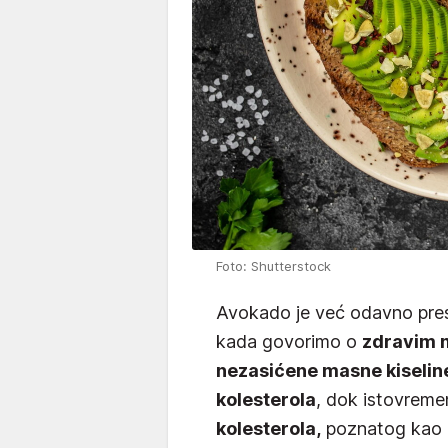
Foto: Shutterstock
Avokado je već odavno prest
kada govorimo o
zdravim 
nezasićene masne kiselin
kolesterola
, dok istovremen
kolesterola,
poznatog kao '