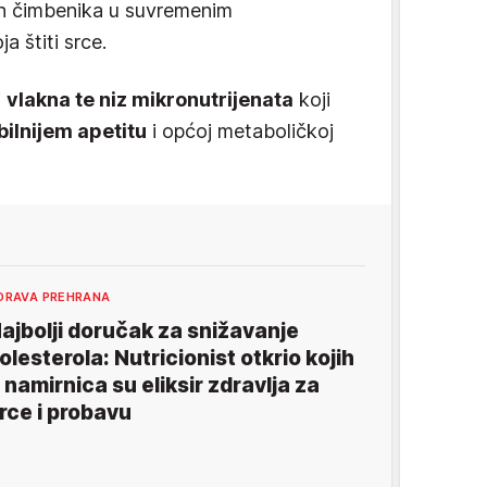
ih čimbenika u suvremenim
 štiti srce.
i
vlakna te niz mikronutrijenata
koji
abilnijem apetitu
i općoj metaboličkoj
DRAVA PREHRANA
ajbolji doručak za snižavanje
olesterola: Nutricionist otkrio kojih
 namirnica su eliksir zdravlja za
rce i probavu