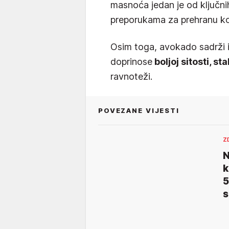
masnoća jedan je od ključn
preporukama za prehranu koja
Osim toga, avokado sadrži 
doprinose
boljoj sitosti, st
ravnoteži.
POVEZANE VIJESTI
Z
N
k
5
s