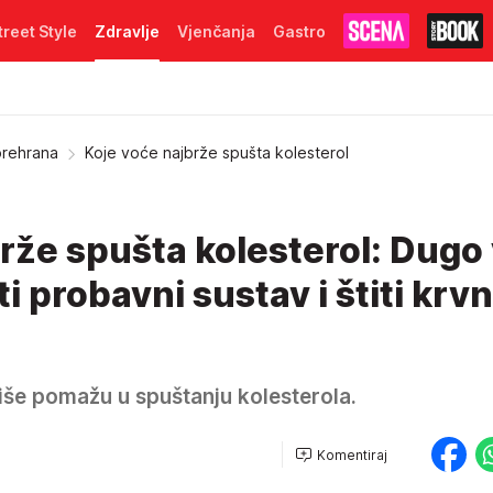
treet Style
Zdravlje
Vjenčanja
Gastro
prehrana
Koje voće najbrže spušta kolesterol
rže spušta kolesterol: Dugo
sti probavni sustav i štiti krv
iše pomažu u spuštanju kolesterola.
Komentiraj