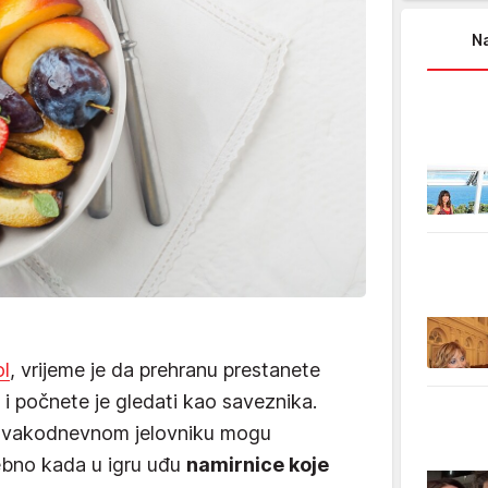
Na
ol
, vrijeme je da prehranu prestanete
 i počnete je gledati kao saveznika.
svakodnevnom jelovniku mogu
sebno kada u igru uđu
namirnice koje