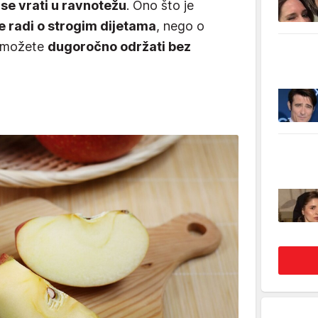
se vrati u ravnotežu
. Ono što je
e radi o strogim dijetama
, nego o
e možete
dugoročno održati bez