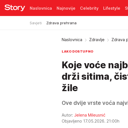
Naslovnica
Najnovije
Celebrity
Lifestyle
S
Savjeti
Zdrava prehrana
Pretplata
Naslovnica
Zdravlje
Zdrava 
LAKO DOSTUPNO
Koje voće najb
drži sitima, či
žile
Ove dvije vrste voća najv
Autor:
Jelena Mileusnić
Objavljeno 17.05.2026. 21:00h