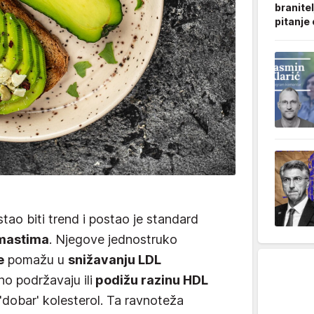
branitel
pitanje
ao biti trend i postao je standard
mastima
. Njegove jednostruko
e
pomažu u
snižavanju LDL
o podržavaju ili
podižu razinu HDL
dobar' kolesterol. Ta ravnoteža