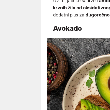
Uz to, jabuke sadrže i
antio
krvnih žila od oksidativno
dodatni plus za
dugoročno 
Avokado