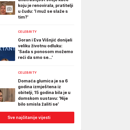
koju je renovirala, pratitelji
u čudu: 'I muž se slaže s
tim?'
CELEBRITY
Goran i Eva Višnjić donijeli
veliku životnu odluku:
'Sada s ponosom možemo
reći da smo se...'
CELEBRITY
Domaća glumica je sa 6
godina izmještena iz
obitelji, 15 godina bila je u
domskom sustavu: 'Nije
bilo smisla žaliti se'
Sve najčitanije vijesti