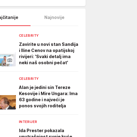
jčitanije
Najnovije
CELEBRITY
Zavirite u novi stan Sandija
i Iline Cenov na opatijskoj
rivijeri: 'Svaki detalj ima
neki naš osobni pečat'
CELEBRITY
Alan je jedini sin Tereze
Kesovije i Mire Ungara: Ima
63 godine i najveći je
ponos svojih roditelja
INTERIJER
Ida Prester pokazala
unutrašnjost svoje kuće