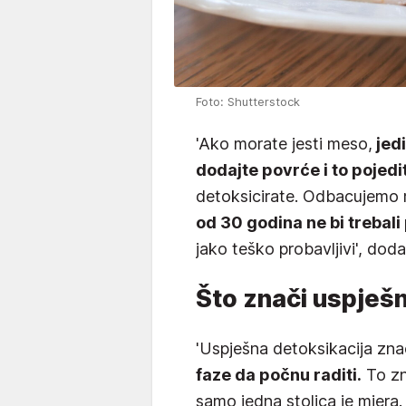
Foto: Shutterstock
'Ako morate jesti meso,
jedi
dodajte povrće i to pojedi
detoksicirate. Odbacujemo 
od 30 godina ne bi trebali 
jako teško probavljivi', doda
Što znači uspješ
'Uspješna detoksikacija zna
faze da počnu raditi.
To zn
samo jedna stolica je mjera.