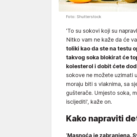
Foto: Shutterstock
'To su sokovi koji su napravl
Nitko vam ne kaže da će va
toliki kao da ste na test
takvog soka blokirat će top
kolesterol i dobit ćete d
sokove ne možete uzimati u
moraju biti s vlaknima, sa 
gušterače. Umjesto soka, mož
iscijediti', kaže on.
Kako napraviti d
'
Masnoća je zabranjena. S