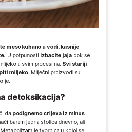
te meso kuhano u vodi, kasnije
te.
U potpunosti
izbacite jaja
dok se
mlijeko u svim procesima.
Svi stariji
piti mlijeko
. Mliječni proizvodi su
o je.
na detoksikacija?
či da
podignemo crijeva iz minus
ači barem jedna stolica dnevno, ali
 Metabolizam je tvornica u kojoj se