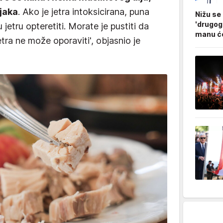
jaka
. Ako je jetra intoksicirana, puna
Nižu se
'drugog
 jetru opteretiti. Morate je pustiti da
manu ćo
etra ne može oporaviti', objasnio je