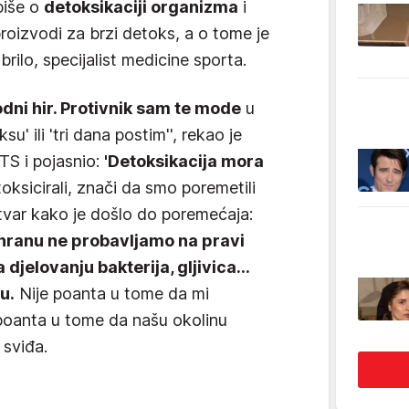
piše o
detoksikaciji organizma
i
proizvodi za brzi detoks, a o tome je
rilo, specijalist medicine sporta.
dni hir. Protivnik sam te mode
u
u' ili 'tri dana postim'', rekao je
RTS i pojasnio:
'Detoksikacija mora
oksicirali, znači da smo poremetili
stvar kako je došlo do poremećaja:
hranu ne probavljamo na pravi
djelovanju bakterija, gljivica...
u.
Nije poanta u tome da mi
 poanta u tome da našu okolinu
 sviđa.