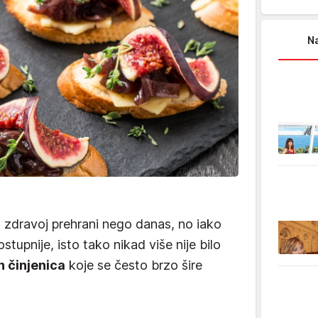
Na
o zdravoj prehrani nego danas, no iako
ostupnije, isto tako nikad više nije bilo
h činjenica
koje se često brzo šire