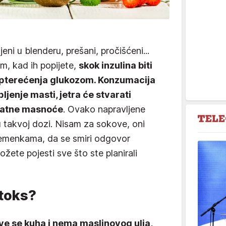
jeni u blenderu, prešani, pročišćeni...
m, kad ih popijete,
skok inzulina biti
u opterećenja glukozom. Konzumacija
ljenje masti, jetra će stvarati
odatne masnoće
. Ovako napravljene
 takvoj dozi. Nisam za sokove, oni
sjemenkama, da se smiri odgovor
ete pojesti sve što ste planirali
etoks?
ve se kuha i nema maslinovog ulja,