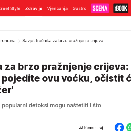
treet Style
Zdravlje
Vjenčanja
Gastro
prehrana
Savjet liječnika za brzo pražnjenje crijeva
a za brzo pražnjenje crijeva:
 pojedite ovu voćku, očistit 
er'
 popularni detoksi mogu naštetiti i što
Komentiraj