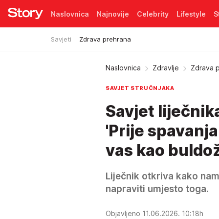
Naslovnica
Najnovije
Celebrity
Lifestyle
S
Savjeti
Zdrava prehrana
Pretplata
Naslovnica
Zdravlje
Zdrava 
SAVJET STRUČNJAKA
Savjet liječnik
'Prije spavanja
vas kao buldož
Liječnik otkriva kako nam
napraviti umjesto toga.
Objavljeno 11.06.2026. 10:18h