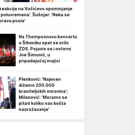
 reakcije na Vučićevo spominjanje
 poluvremena'. Šušnjar: 'Neka se
rava posla'
Na Thompsonovu koncertu
u Šibeniku opet se orilo
ZDS. Pojavio se i notorni
Joe Šimunić, u
pripadajućoj majici
Plenković: 'Najesen
dižemo 200.000
braniteljskih mirovina';
Milanović: 'Moramo se
pitati koliko nas košta
naoružavanje'