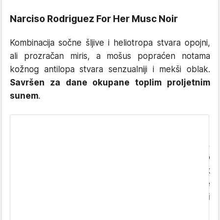
Narciso Rodriguez For Her Musc Noir
Kombinacija sočne šljive i heliotropa stvara opojni,
ali prozračan miris, a mošus popraćen notama
kožnog antilopa stvara senzualniji i mekši oblak.
Savršen za dane okupane toplim proljetnim
sunem
.
Guerlain Mon Guerlain Sparkling Bouquet
Za razliku od svog ultrapopularnog prethodnika,
ovaj je miris značajno prozračnija varijanta, no
unatoč tome
pravo malo olfaktorno remek
djelo
. Živahna kruška, opojna lavanda i jasmin te
topla sandalovina spajaju se u blistavi
proljetni
miris koji nikoga neće ostaviti ravnodušnim
.