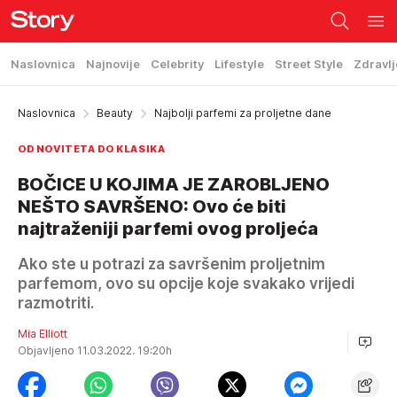
Naslovnica
Najnovije
Celebrity
Lifestyle
Street Style
Zdravlj
Naslovnica
Beauty
Najbolji parfemi za proljetne dane
OD NOVITETA DO KLASIKA
BOČICE U KOJIMA JE ZAROBLJENO
NEŠTO SAVRŠENO: Ovo će biti
najtraženiji parfemi ovog proljeća
Ako ste u potrazi za savršenim proljetnim
parfemom, ovo su opcije koje svakako vrijedi
razmotriti.
Mia Elliott
Objavljeno 11.03.2022. 19:20h