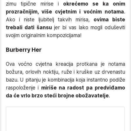
zimu tipične mirise i
okrećemo se ka onim
prozračnijim, više cvjetnim i voćnim notama
.
Ako i niste ljubitelj takvih mirisa,
ovima biste
trebali dati šansu
jer bi vas lako mogli oduševiti
svojim originalnim kompozicijama!
Burberry Her
Ova voćno cvjetna kreacija protkana je notama
božura, orlovih noktiju, ruže i kruške uz drvenastu
bazu. U pitanju je kombinacija koja instantno podiže
raspoloženje i
miriše na radost pa predviđamo
da će vrlo brzo steći brojne obožavatelje
.