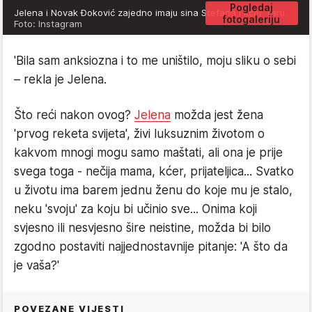
Pogledaj
Jelena i Novak Đoković zajedno imaju sina Stefana i kćer Taru.
fotogaleriju
Foto: Instagram
'Bila sam anksiozna i to me uništilo, moju sliku o sebi
– rekla je Jelena.
Što reći nakon ovog?
Jelena
možda jest žena
'prvog reketa svijeta', živi luksuznim životom o
kakvom mnogi mogu samo maštati, ali ona je prije
svega toga - nečija mama, kćer, prijateljica... Svatko
u životu ima barem jednu ženu do koje mu je stalo,
neku 'svoju' za koju bi učinio sve... Onima koji
svjesno ili nesvjesno šire neistine, možda bi bilo
zgodno postaviti najjednostavnije pitanje: 'A što da
je vaša?'
POVEZANE VIJESTI