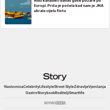
Naši kanaderi danas gase požare po
Europi. Priča je počela kad nam je JNA
ukrala cijelu flotu
Story
Naslovnica
Celebrity
Lifestyle
Street Style
Zdravlje
Vjenčanja
Gastro
Storybook
Roditelji
Smartlife