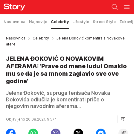
Naslovnica
Najnovije
Celebrity
Lifestyle
Street Style
Zdravlj
Naslovnica
Celebrity
Jelena Đoković komentirala Novakove
afere
JELENA ĐOKOVIĆ O NOVAKOVIM
AFERAMA: 'Prave od mene ludu! Omaklo
mu se da je sa mnom zaglavio sve ove
godine'
Jelena Đoković, supruga tenisača Novaka
Đokovića odlučila je komentirati priče o
njegovim navodnim aferama...
Objavljeno 20.08.2021. 9:57h