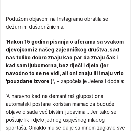
Podužom objavom na Instagramu obratila se
dežurnim dušobrižnicima.
'
Nakon 15 godina pisanja o aferama sa svakom
djevojkom iz našeg zajedničkog društva, sad
nas toliko dobro znaju kao par da znaju čak i
kad sam ljubomorna, bez riječi i djela (jer
navodno to se ne vidi, ali oni znaju ili imaju vrlo
'pouzdane izvore')'
, – započela je Jelena i dodala:
'A naravno kad ne demantiraš glupost ona
automatski postane koristan mamac za buduće
objave o sada već bivšim ljubavima... Jer tako se
poštuje lik i djelo jednog uspješnog mladog
sportaša. Omaklo mu se da je sa mnom zaglavio sve