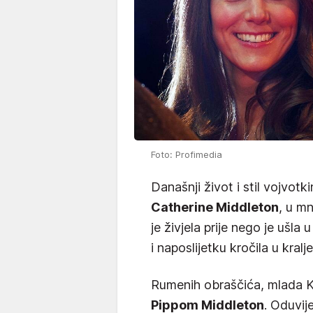
Foto: Profimedia
Današnji život i stil vojvot
Catherine Middleton
, u m
je živjela prije nego je ušla 
i naposlijetku kročila u kral
Rumenih obraščića, mlada Ka
Pippom Middleton
. Oduvije