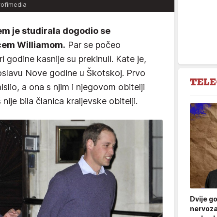
rofimedia
jem je studirala dogodio se
cem Williamom.
Par se počeo
ri godine kasnije su prekinuli. Kate je,
oslavu Nove godine u Škotskoj. Prvo
slio, a ona s njim i njegovom obitelji
 nije bila članica kraljevske obitelji.
Dvije g
nervoza