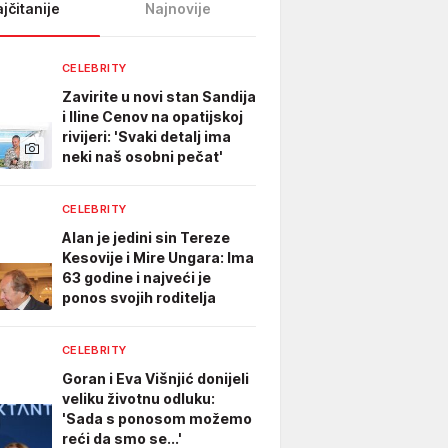
jčitanije
Najnovije
CELEBRITY
Zavirite u novi stan Sandija
i Iline Cenov na opatijskoj
rivijeri: 'Svaki detalj ima
neki naš osobni pečat'
CELEBRITY
Alan je jedini sin Tereze
Kesovije i Mire Ungara: Ima
63 godine i najveći je
ponos svojih roditelja
CELEBRITY
Goran i Eva Višnjić donijeli
veliku životnu odluku:
'Sada s ponosom možemo
reći da smo se...'