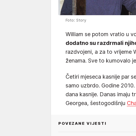
Foto: Story
William se potom vratio u v
dodatno su razdrmali njih
razdvojeni, a za to vrijeme W
ženama. Sve to kumovalo je
Četiri mjeseca kasnije par s
samo uzbrdo. Godine 2010. s
dana kasnije. Danas imaju t
Georgea, šestogodišnju
Cha
POVEZANE VIJESTI