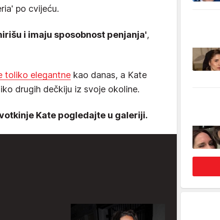
ria' po cvijeću.
mirišu i imaju sposobnost penjanja'
,
le toliko elegantne
kao danas, a Kate
oliko drugih dečkiju iz svoje okoline.
jvotkinje Kate pogledajte u galeriji.