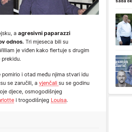
sada ok
ojsku, a
agresivni paparazzi
ov odnos.
Tri mjeseca bili su
illiam je viđen kako flertuje s drugim
 prekidu.
e pomirio i otad među njima stvari idu
u se zaručili, a
vjenčali
su se godinu
roje djece, osmogodišnjeg
rlotte
i trogodišnjeg
Louisa
.