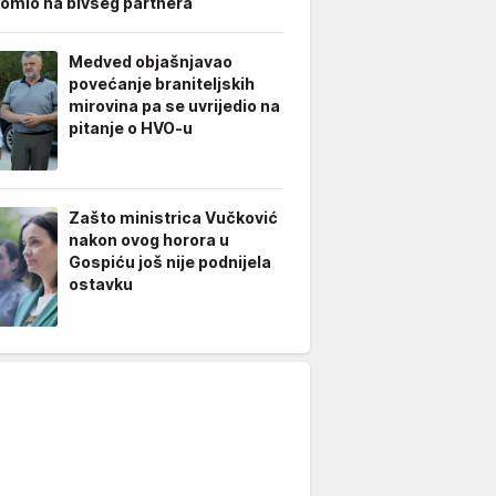
omio na bivšeg partnera
Medved objašnjavao
povećanje braniteljskih
mirovina pa se uvrijedio na
pitanje o HVO-u
Zašto ministrica Vučković
nakon ovog horora u
Gospiću još nije podnijela
ostavku