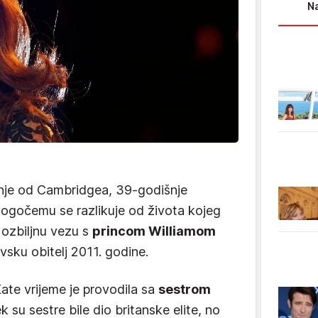
Na
kinje od Cambridgea, 39-godišnje
nogočemu se razlikuje od života kojeg
u ozbiljnu vezu s
princom Williamom
jevsku obitelj 2011. godine.
te vrijeme je provodila sa
sestrom
k su sestre bile dio britanske elite, no