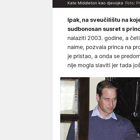
Kate Middleton kao djevojka
Foto: P
Ipak, na sveučilištu na ko
sudbonosan susret s prin
nalaziti 2003. godine, a četi
naime, pozvala princa na pr
je pristao, a onda se predomi
nije mogla slaviti jer tada još