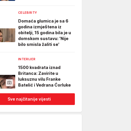
CELEBRITY
Domaća glumica je sa 6
godina izmještena iz
obitelji, 15 godina bila je u
domskom sustavu: 'Nije
bilo smisla žaliti se'
INTERIJER
1500 kvadrata iznad
Britanca: Zavirite u
luksuznu vilu Franke
Batelić i Vedrana Ćorluke
Sve najčitanije vijesti