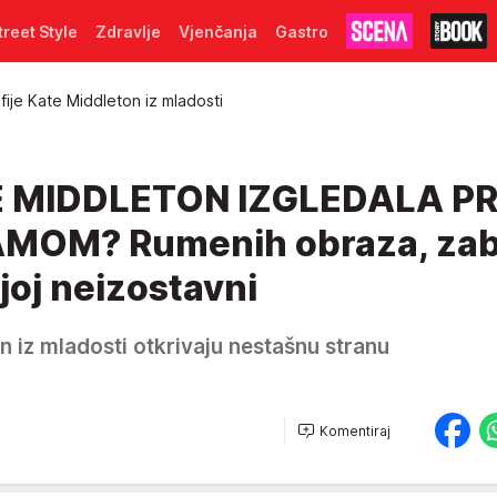
treet Style
Zdravlje
Vjenčanja
Gastro
fije Kate Middleton iz mladosti
 MIDDLETON IZGLEDALA PR
AMOM? Rumenih obraza, zab
 joj neizostavni
n iz mladosti otkrivaju nestašnu stranu
Komentiraj