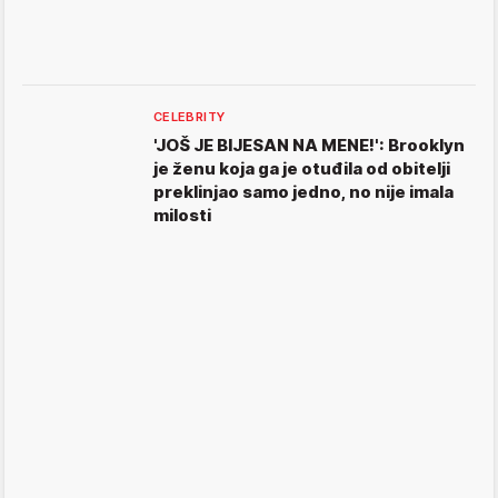
CELEBRITY
'JOŠ JE BIJESAN NA MENE!': Brooklyn
je ženu koja ga je otuđila od obitelji
preklinjao samo jedno, no nije imala
milosti