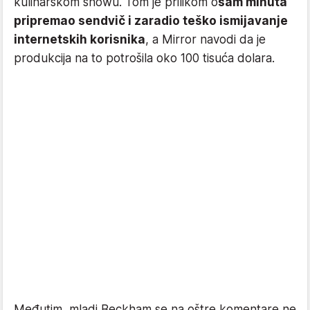
kulinarskom showu. Tom je prilikom o
sam minuta
pripremao sendvič i zaradio teško ismijavanje
internetskih korisnika
, a Mirror navodi da je
produkcija na to potrošila oko 100 tisuća dolara.
Međutim, mladi Beckham se na oštre komentare ne