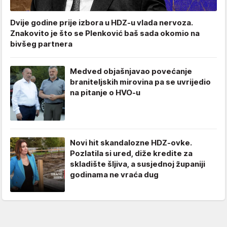
Dvije godine prije izbora u HDZ-u vlada nervoza.
Znakovito je što se Plenković baš sada okomio na
bivšeg partnera
Medved objašnjavao povećanje
braniteljskih mirovina pa se uvrijedio
na pitanje o HVO-u
Novi hit skandalozne HDZ-ovke.
Pozlatila si ured, diže kredite za
skladište šljiva, a susjednoj županiji
godinama ne vraća dug