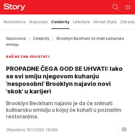
Naslovnica
Najnovije
Celebrity
Lifestyle
Street Style
Zdravlj
Naslovnica
Celebrity
Brooklyn Beckham će imati kulinarsku
emisiju
BAŠ NE ZNA ODUSTATI
PROPADNE ČEGA GOD SE UHVATI: Iako
se svi smiju njegovom kuhanju
'nesposobni' Brooklyn najavio novi
'skok' u karijeri
Brooklyn Beckham najavio je da će snimati
kulinarsku emisiju u kojoj će kuhati u poznatim
restoranima.
Objavljeno 18.11.2022. 18:00h