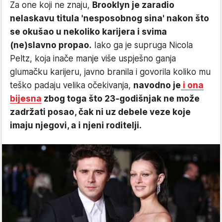
Za one koji ne znaju,
Brooklyn je zaradio
nelaskavu titula 'nesposobnog sina' nakon što
se okušao u nekoliko karijera i svima
(ne)slavno propao.
Iako ga je supruga Nicola
Peltz, koja inače manje više uspješno ganja
glumačku karijeru, javno branila i govorila koliko mu
teško padaju velika očekivanja,
navodno je
i ona
bijesna
zbog toga što 23-godišnjak ne može
zadržati posao, čak ni uz debele veze koje
imaju njegovi, a i njeni roditelji.