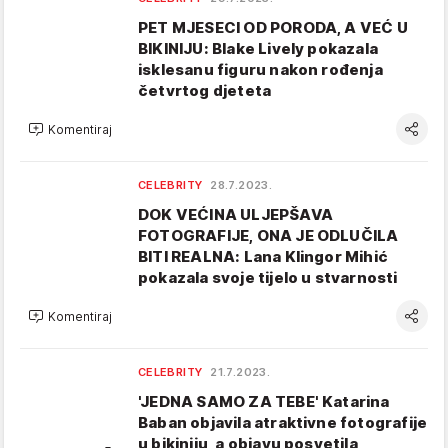
PET MJESECI OD PORODA, A VEĆ U
BIKINIJU: Blake Lively pokazala
isklesanu figuru nakon rođenja
četvrtog djeteta
Komentiraj
CELEBRITY
28.7.2023.
DOK VEĆINA ULJEPŠAVA
FOTOGRAFIJE, ONA JE ODLUČILA
BITI REALNA: Lana Klingor Mihić
pokazala svoje tijelo u stvarnosti
Komentiraj
CELEBRITY
21.7.2023.
'JEDNA SAMO ZA TEBE' Katarina
Baban objavila atraktivne fotografije
u bikiniju, a objavu posvetila