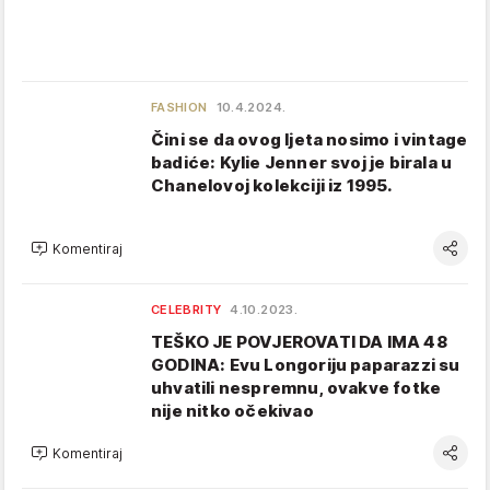
FASHION
10.4.2024.
Čini se da ovog ljeta nosimo i vintage
badiće: Kylie Jenner svoj je birala u
Chanelovoj kolekciji iz 1995.
Komentiraj
CELEBRITY
4.10.2023.
TEŠKO JE POVJEROVATI DA IMA 48
GODINA: Evu Longoriju paparazzi su
uhvatili nespremnu, ovakve fotke
nije nitko očekivao
Komentiraj