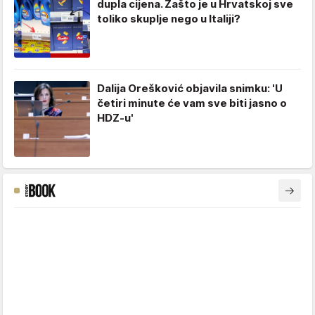
dupla cijena. Zašto je u Hrvatskoj sve
toliko skuplje nego u Italiji?
Dalija Orešković objavila snimku: 'U
četiri minute će vam sve biti jasno o
HDZ-u'