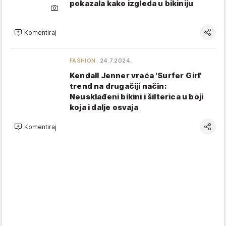
pokazala kako izgleda u bikiniju
Komentiraj
FASHION
24.7.2024.
Kendall Jenner vraća 'Surfer Girl'
trend na drugačiji način:
Neusklađeni bikini i šilterica u boji
koja i dalje osvaja
Komentiraj