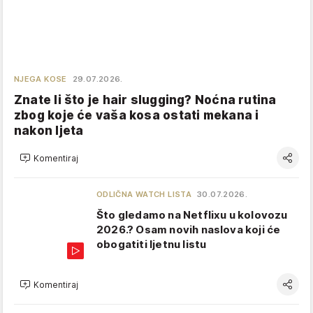
NJEGA KOSE
29.07.2026.
Znate li što je hair slugging? Noćna rutina
zbog koje će vaša kosa ostati mekana i
nakon ljeta
Komentiraj
ODLIČNA WATCH LISTA
30.07.2026.
Što gledamo na Netflixu u kolovozu
2026.? Osam novih naslova koji će
obogatiti ljetnu listu
Komentiraj