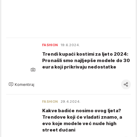
FASHION
19.6.2024.
Trendi kupaći kostimi za ljeto 2024:
Pronašli smo najljepše modele do 30
eura koji prikrivaju nedostatke
Komentiraj
FASHION
29.4.2024.
Kakve badiće nosimo ovog ljeta?
Trendove koji će vladati znamo, a
evo koje modele već nude high
street dućani