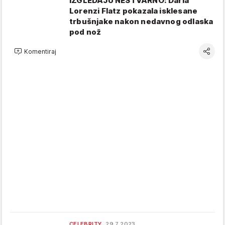
IZGLEDAJU NESTVARNO: Daria
Lorenzi Flatz pokazala isklesane
trbušnjake nakon nedavnog odlaska
pod nož
Komentiraj
CELEBRITY
29.7.2023.