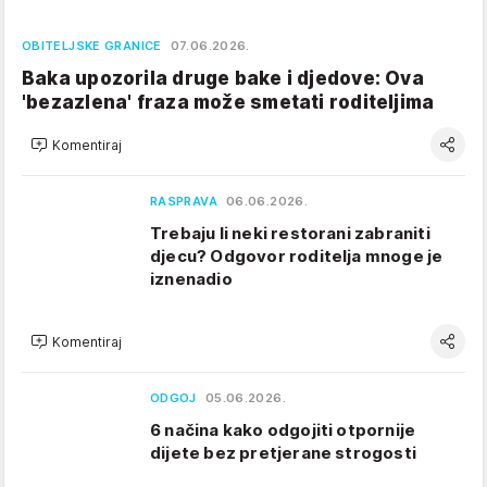
OBITELJSKE GRANICE
07.06.2026.
Baka upozorila druge bake i djedove: Ova
'bezazlena' fraza može smetati roditeljima
Komentiraj
RASPRAVA
06.06.2026.
Trebaju li neki restorani zabraniti
djecu? Odgovor roditelja mnoge je
iznenadio
Komentiraj
ODGOJ
05.06.2026.
6 načina kako odgojiti otpornije
dijete bez pretjerane strogosti