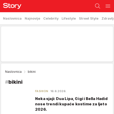
Naslovnica
Najnovije
Celebrity
Lifestyle
Street Style
Zdravlj
Naslovnica
bikini
#
bikini
FASHION
16.6.2026.
Neka sjaji: Dua Lipa, Gigi i Bella Hadid
nose trendi kupaće kostime za ljeto
2026.