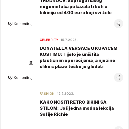
TRUDNOĆE: Supruga našeg
nogometaša pokazala trbuh u
bikiniju od 400 eura koji svi žele
Komentiraj
CELEBRITY
15.7.2023.
DONATELLA VERSACE U KUPAĆEM
KOSTIMU: Tijelo je uništila
plastičnim operacijama, a njezine
slike s plaže teško je gledati
Komentiraj
FASHION
12.7.2023.
KAKO NOSITI RETRO BIKINI SA
STILOM: Još jedna modna lekcija
Sofije Richie