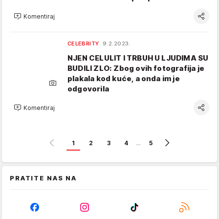
Komentiraj
CELEBRITY
9.2.2023.
NJEN CELULIT I TRBUH U LJUDIMA SU
BUDILI ZLO: Zbog ovih fotografija je
plakala kod kuće, a onda im je
odgovorila
Komentiraj
1
2
3
4
…
5
PRATITE NAS NA