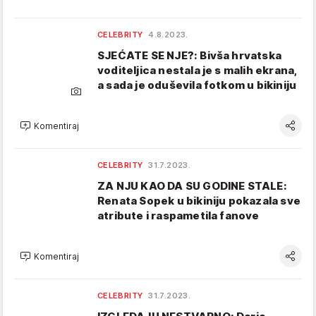
CELEBRITY
4.8.2023.
SJEĆATE SE NJE?: Bivša hrvatska
voditeljica nestala je s malih ekrana,
a sada je oduševila fotkom u bikiniju
Komentiraj
CELEBRITY
31.7.2023.
ZA NJU KAO DA SU GODINE STALE:
Renata Sopek u bikiniju pokazala sve
atribute i raspametila fanove
Komentiraj
CELEBRITY
31.7.2023.