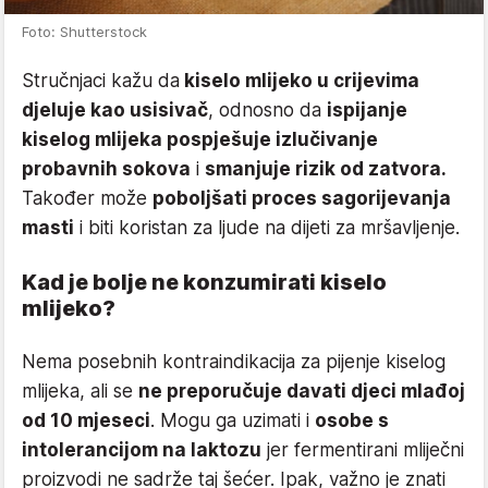
Foto: Shutterstock
Stručnjaci kažu da
kiselo mlijeko u crijevima
djeluje kao usisivač
, odnosno da
ispijanje
kiselog mlijeka pospješuje izlučivanje
probavnih sokova
i
smanjuje rizik od zatvora.
Također može
poboljšati proces sagorijevanja
masti
i biti koristan za ljude na dijeti za mršavljenje.
Kad je bolje ne konzumirati kiselo
mlijeko?
Nema posebnih kontraindikacija za pijenje kiselog
mlijeka, ali se
ne preporučuje davati djeci mlađoj
od 10 mjeseci
. Mogu ga uzimati i
osobe s
intolerancijom na laktozu
jer fermentirani mliječni
proizvodi ne sadrže taj šećer. Ipak, važno je znati