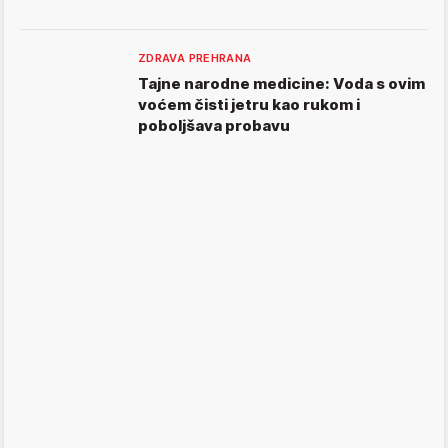
ZDRAVA PREHRANA
Tajne narodne medicine: Voda s ovim
voćem čisti jetru kao rukom i
poboljšava probavu