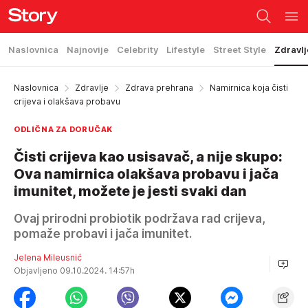
Naslovnica
Najnovije
Celebrity
Lifestyle
Street Style
Zdravlj
Naslovnica
Zdravlje
Zdrava prehrana
Namirnica koja čisti
crijeva i olakšava probavu
ODLIČNA ZA DORUČAK
Čisti crijeva kao usisavač, a nije skupo:
Ova namirnica olakšava probavu i jača
imunitet, možete je jesti svaki dan
Ovaj prirodni probiotik podržava rad crijeva,
pomaže probavi i jača imunitet.
Jelena Mileusnić
Objavljeno 09.10.2024. 14:57h