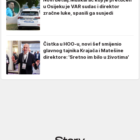
u Osijeku je VAR sudac i direktor
zračne luke, spasili ga susjedi
Čistka u HOO-u, novi šef smijenio
glavnog tajnika Krajača i Matešine
direktore: 'Sretno im bilo u životima'