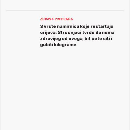
ZDRAVA PREHRANA
3 vrste namirnica koje restartaju
crijeva: Stručnjaci tvrde da nema
zdravijeg od ovoga, bit ćete siti i
gubiti kilograme