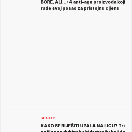
BORE, ALI...: 4 anti-age proizvoda koji
rade svoj posao za pristojnu cijenu
BEAUTY
KAKO SE RIJEŠITI UPALA NA LICU? Tri
načina za dubinsku hidrataciju koji će