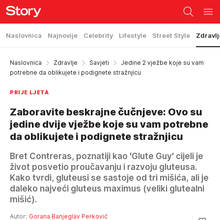
Naslovnica
Najnovije
Celebrity
Lifestyle
Street Style
Zdravlj
Naslovnica
Zdravlje
Savjeti
Jedine 2 vježbe koje su vam
potrebne da oblikujete i podignete stražnjicu
PRIJE LJETA
Zaboravite beskrajne čučnjeve: Ovo su
jedine dvije vježbe koje su vam potrebne
da oblikujete i podignete stražnjicu
Bret Contreras, poznatiji kao 'Glute Guy' cijeli je
život posvetio proučavanju i razvoju gluteusa.
Kako tvrdi, gluteusi se sastoje od tri mišića, ali je
daleko najveći gluteus maximus (veliki glutealni
mišić).
Autor:
Gorana Banjeglav Perković