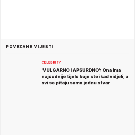
POVEZANE VIJESTI
CELEBRITY
'VULGARNO I APSURDNO': Ona ima
najčudnije tijelo koje ste ikad vidjeli, a
svi se pitaju samo jednu stvar