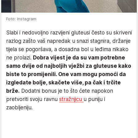
Foto: Instagram
Slabi i nedovoljno razvijeni gluteusi često su skriveni
razlog zašto vaš napredak u snazi stagnira, držanje
tijela se pogoršava, a dosadna bol u leđima nikako
ne prolazi.
Dobra vijest je da su vam potrebne
samo dvije od najboljih vježbi za gluteuse kako
biste to promijenili. One vam mogu pomoći da
izgledate bolje, skačete više, pa čak i trčite
brže.
Dodatni bonus je to što ćete napokon
pretvoriti svoju ravnu
stražnjicu
u puniju i
zaobljeniju.