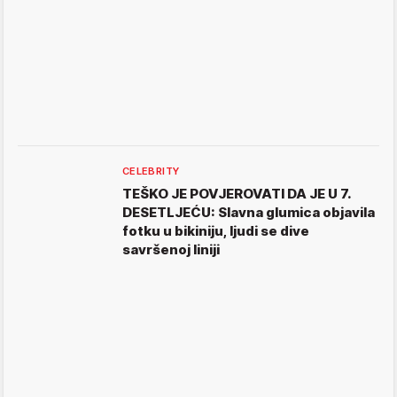
CELEBRITY
TEŠKO JE POVJEROVATI DA JE U 7.
DESETLJEĆU: Slavna glumica objavila
fotku u bikiniju, ljudi se dive
savršenoj liniji