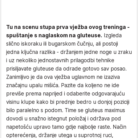
Tu na scenu stupa prva vježba ovog treninga -
spuštanje s naglaskom na gluteuse.
Izgleda
slično iskoraku ili bugarskom čučnju, ali postoji
jedna ključna razlika - držanjem jedne noge u zraku
i uz nekoliko jednostavnih prilagodbi tehnike
prisiljavate gluteuse da odrade gotovo sav posao.
Zanimljivo je da ova vježba uglavnom ne izaziva
značajnu upalu mišića. Pazite da koljeno ne ide
previše prema naprijed i odaberite odgovarajuću
visinu klupe kako bi prednje bedro u donjoj poziciji
bilo paralelno s podom. Time se gluteus maximus
dovodi u snažno istegnut položaj i održava pod
napetošću upravo tamo gdje najbolje raste. Način
opterećenja, držanje utega u suprotnoj ruci,