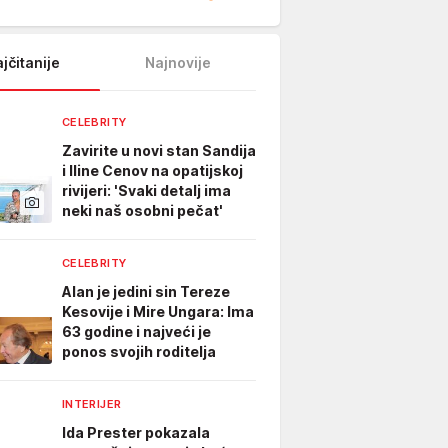
jčitanije
Najnovije
CELEBRITY
Zavirite u novi stan Sandija
i Iline Cenov na opatijskoj
rivijeri: 'Svaki detalj ima
neki naš osobni pečat'
CELEBRITY
Alan je jedini sin Tereze
Kesovije i Mire Ungara: Ima
63 godine i najveći je
ponos svojih roditelja
INTERIJER
Ida Prester pokazala