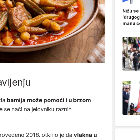
Nižu se
'drugog
manu ćo
vljenju
 da
bamija može pomoći i u brzom
e se naći na jelovniku raznih
rovedeno 2016. otkrilo je da
vlakna u