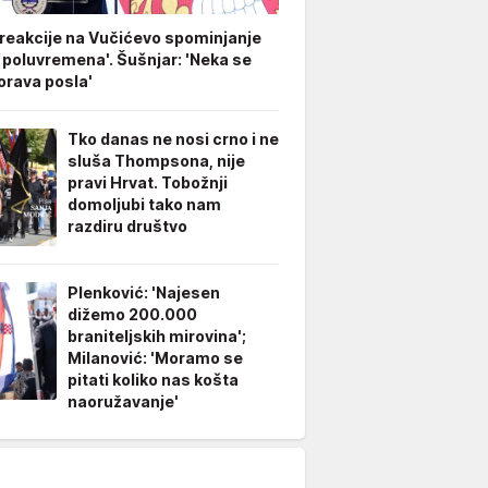
 reakcije na Vučićevo spominjanje
 poluvremena'. Šušnjar: 'Neka se
rava posla'
Tko danas ne nosi crno i ne
sluša Thompsona, nije
pravi Hrvat. Tobožnji
domoljubi tako nam
razdiru društvo
Plenković: 'Najesen
dižemo 200.000
braniteljskih mirovina';
Milanović: 'Moramo se
pitati koliko nas košta
naoružavanje'