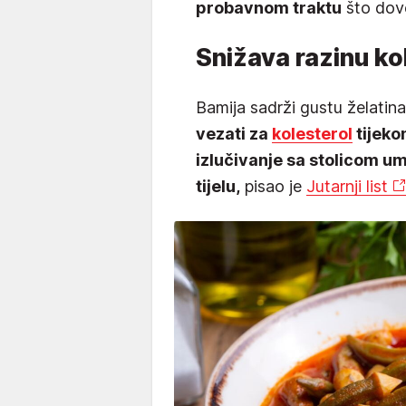
probavnom traktu
što dovo
Snižava razinu ko
Bamija sadrži gustu želatin
vezati za
kolesterol
tijeko
izlučivanje sa stolicom u
tijelu,
pisao je
Jutarnji list