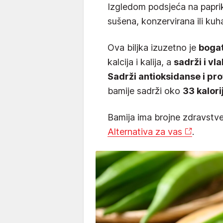
Izgledom podsjeća na papri
sušena, konzervirana ili kuhan
Ova biljka izuzetno je
boga
kalcija i kalija, a
sadrži i vla
Sadrži antioksidanse i pr
bamije sadrži oko
33 kalori
Bamija ima brojne zdravstve
Alternativa za vas
.