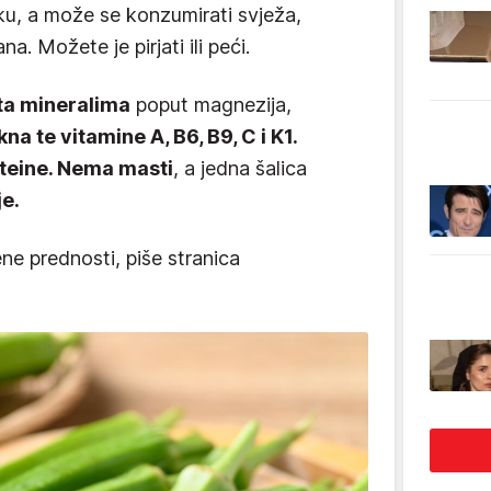
ku, a može se konzumirati svježa,
a. Možete je pirjati ili peći.
ta mineralima
poput magnezija,
kna te vitamine A, B6, B9, C i K1.
oteine. Nema masti
, a jedna šalica
je.
ne prednosti, piše stranica