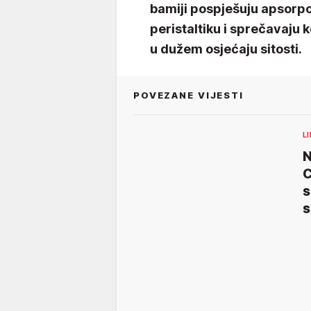
bamiji pospješuju apsorpci
peristaltiku i sprečavaju 
u dužem osjećaju sitosti.
POVEZANE VIJESTI
L
N
C
s
s