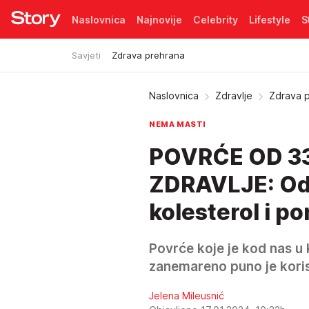
Naslovnica
Najnovije
Celebrity
Lifestyle
S
Savjeti
Zdrava prehrana
Pretplata
Naslovnica
Zdravlje
Zdrava 
NEMA MASTI
POVRĆE OD 33
ZDRAVLJE: Odli
kolesterol i p
Povrće koje je kod nas u
zanemareno puno je korisn
Jelena Mileusnić