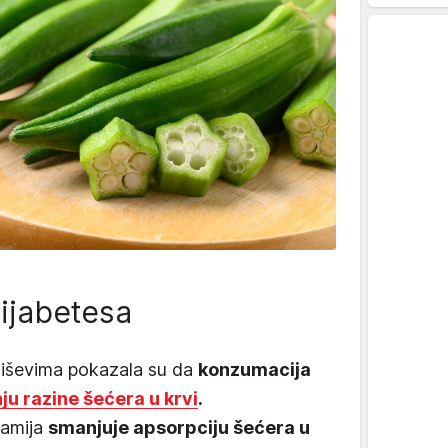
ijabetesa
miševima pokazala su da
konzumacija
u razine šećera u krvi
.
bamija
smanjuje apsorpciju šećera u