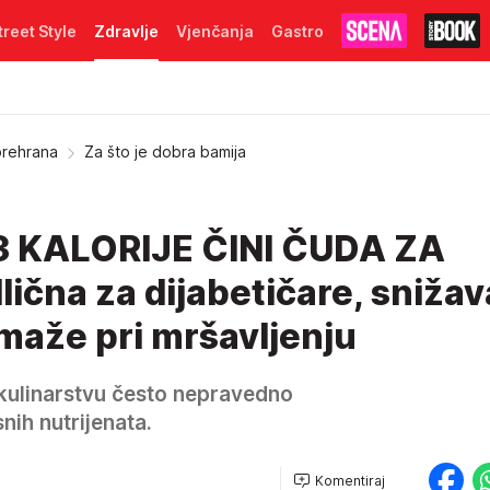
treet Style
Zdravlje
Vjenčanja
Gastro
prehrana
Za što je dobra bamija
 KALORIJE ČINI ČUDA ZA
čna za dijabetičare, snižav
omaže pri mršavljenju
 kulinarstvu često nepravedno
ih nutrijenata.
Komentiraj