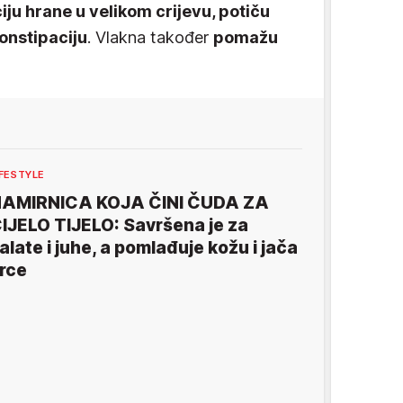
ju hrane u velikom crijevu, potiču
konstipaciju
. Vlakna također
pomažu
IFESTYLE
AMIRNICA KOJA ČINI ČUDA ZA
IJELO TIJELO: Savršena je za
alate i juhe, a pomlađuje kožu i jača
rce