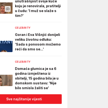
unutrašnjost svoje kuće
koju je renovirala, pratitelji
u čudu: 'I muž se slaže s
tim?'
CELEBRITY
Goran i Eva Višnjić donijeli
veliku životnu odluku:
'Sada s ponosom možemo
reći da smo se...'
CELEBRITY
Domaća glumica je sa 6
godina izmještena iz
obitelji, 15 godina bila je u
domskom sustavu: 'Nije
bilo smisla žaliti se'
Sve najčitanije vijesti