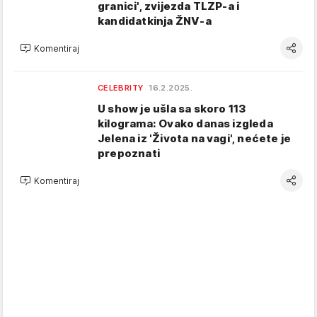
granici', zvijezda TLZP-a i
kandidatkinja ŽNV-a
Komentiraj
CELEBRITY
16.2.2025.
U show je ušla sa skoro 113
kilograma: Ovako danas izgleda
Jelena iz 'Života na vagi', nećete je
prepoznati
Komentiraj