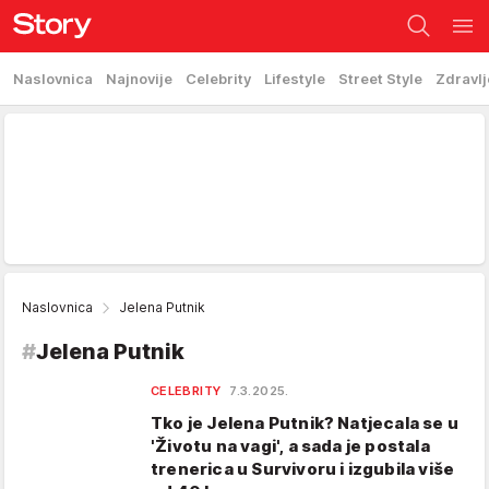
Naslovnica
Najnovije
Celebrity
Lifestyle
Street Style
Zdravlj
Naslovnica
Jelena Putnik
#
Jelena Putnik
CELEBRITY
7.3.2025.
Tko je Jelena Putnik? Natjecala se u
'Životu na vagi', a sada je postala
trenerica u Survivoru i izgubila više