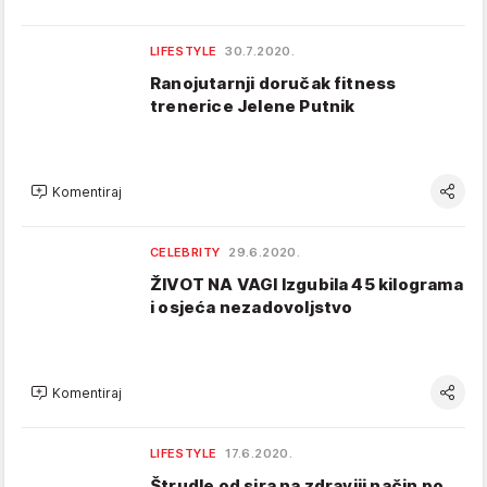
LIFESTYLE
30.7.2020.
Ranojutarnji doručak fitness
trenerice Jelene Putnik
Komentiraj
CELEBRITY
29.6.2020.
ŽIVOT NA VAGI Izgubila 45 kilograma
i osjeća nezadovoljstvo
Komentiraj
LIFESTYLE
17.6.2020.
Štrudle od sira na zdraviji način po