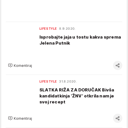
LIFESTYLE
8.9.2020.
Isprobajte jaja u tostu kakva sprema
Jelena Putnik
Komentiraj
LIFESTYLE
31.8.2020.
SLATKA RIŽA ZA DORUČAK Bivša
kandidatkinja 'ŽNV' otkrila nam je
svoj recept
Komentiraj