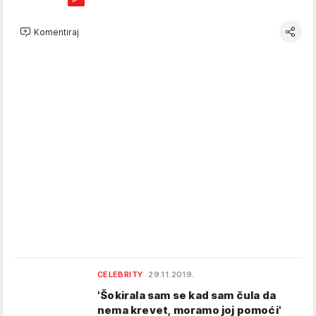
Komentiraj
CELEBRITY
29.11.2019.
'Šokirala sam se kad sam čula da
nema krevet, moramo joj pomoći'