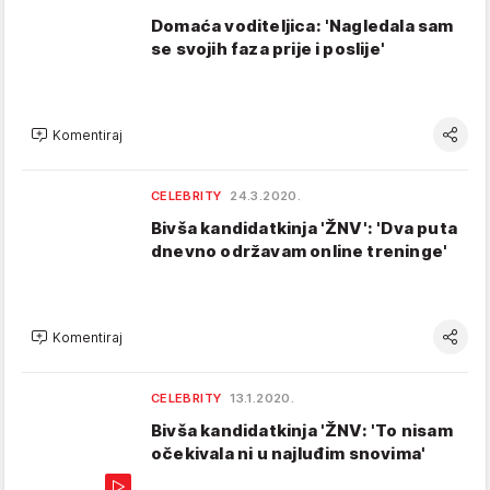
Domaća voditeljica: 'Nagledala sam
se svojih faza prije i poslije'
Komentiraj
CELEBRITY
24.3.2020.
Bivša kandidatkinja 'ŽNV': 'Dva puta
dnevno održavam online treninge'
Komentiraj
CELEBRITY
13.1.2020.
Bivša kandidatkinja 'ŽNV: 'To nisam
očekivala ni u najluđim snovima'