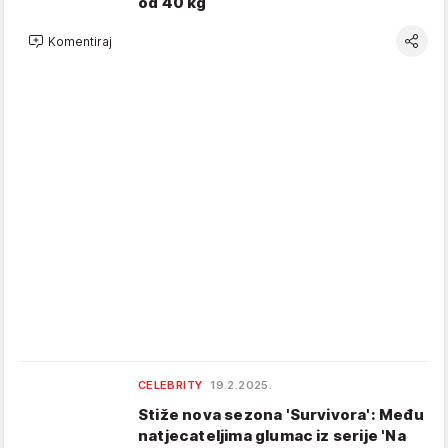
od 40 kg
Komentiraj
CELEBRITY
19.2.2025.
Stiže nova sezona 'Survivora': Među
natjecateljima glumac iz serije 'Na