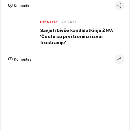
Komentiraj
LIFESTYLE
17.5.2021.
Savjeti bivše kandidatkinje ŽNV:
'Često su prvi treninzi izvor
frustracije'
Komentiraj