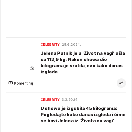
CELEBRITY
25.6.2024.
Jelena Putnik je u 'Život na vagi' ušla
sa 112,9 kg: Nakon showa dio
kilograma je vratila, evo kako danas
izgleda
Komentiraj
CELEBRITY
3.3.2024.
U showu je izgubila 45 kilograma:
Pogledajte kako danas izgleda i čime
se bavi Jelena iz 'Života na vagi'