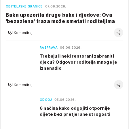
OBITELJSKE GRANICE
07.06.2026.
Baka upozorila druge bake i djedove: Ova
'bezazlena' fraza može smetati roditeljima
Komentiraj
RASPRAVA
06.06.2026.
Trebaju li neki restorani zabraniti
djecu? Odgovor roditelja mnoge je
iznenadio
Komentiraj
ODGOJ
05.06.2026.
6 načina kako odgojiti otpornije
dijete bez pretjerane strogosti