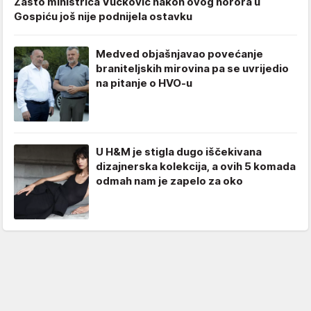
Zašto ministrica Vučković nakon ovog horora u
Gospiću još nije podnijela ostavku
Medved objašnjavao povećanje
braniteljskih mirovina pa se uvrijedio
na pitanje o HVO-u
U H&M je stigla dugo iščekivana
dizajnerska kolekcija, a ovih 5 komada
odmah nam je zapelo za oko